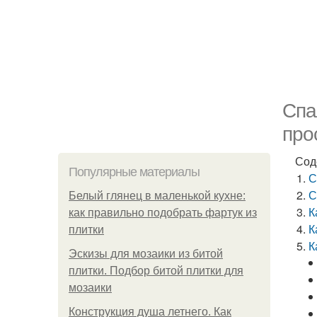
Спа
про
Сод
Популярные материалы
С
С
Белый глянец в маленькой кухне:
К
как правильно подобрать фартук из
К
плитки
К
Эскизы для мозаики из битой
плитки. Подбор битой плитки для
мозаики
Конструкция душа летнего. Как