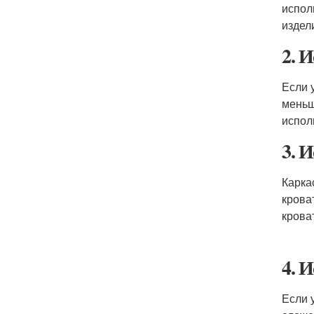
испол
издел
2. 
Если 
меньш
испол
3. 
Карка
крова
крова
4. 
Если 