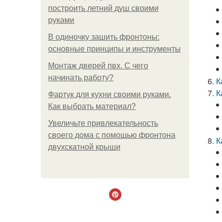
построить летний душ своими
руками
В одиночку зашить фронтоны:
основные принципы и инструменты
Монтаж дверей пвх. С чего
начинать работу?
К
К
Фартук для кухни своими руками.
Как выбрать материал?
Увеличьте привлекательность
своего дома с помощью фронтона
К
двухскатной крыши