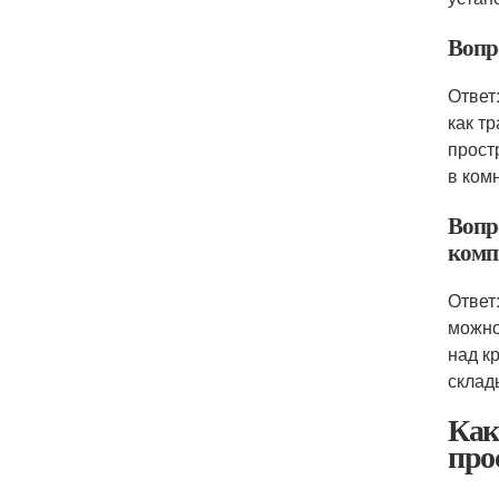
Вопр
Ответ
как т
прост
в ком
Вопр
комп
Ответ
можно
над к
склад
Как
про