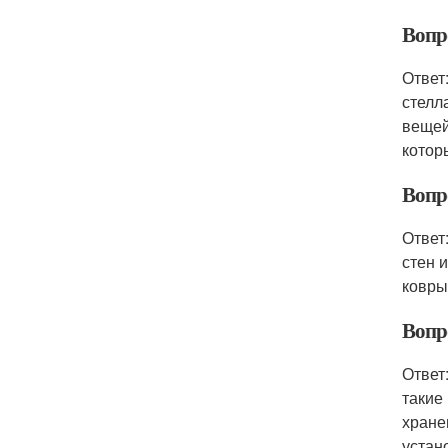
Вопр
Ответ
стелл
вещей
котор
Вопр
Ответ
стен 
ковры
Вопр
Ответ
такие
хране
устан