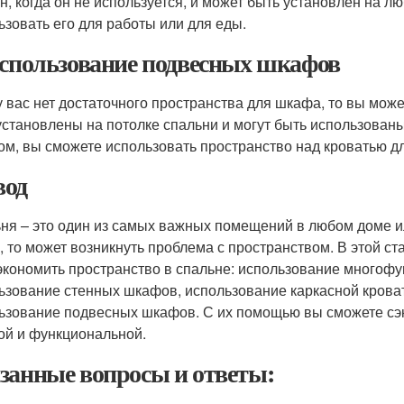
н, когда он не используется, и может быть установлен на л
ьзовать его для работы или для еды.
Использование подвесных шкафов
у вас нет достаточного пространства для шкафа, то вы мо
установлены на потолке спальни и могут быть использован
ом, вы сможете использовать пространство над кроватью д
од
ня – это один из самых важных помещений в любом доме ил
, то может возникнуть проблема с пространством. В этой ст
экономить пространство в спальне: использование многоф
ьзование стенных шкафов, использование каркасной кроват
ьзование подвесных шкафов. С их помощью вы сможете сэк
ой и функциональной.
занные вопросы и ответы: