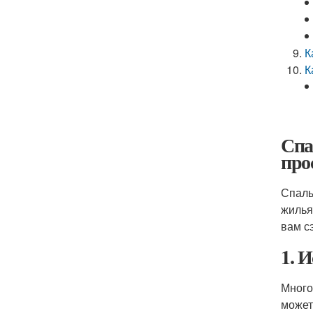
К
К
Спа
про
Спаль
жилья
вам с
1. 
Много
может