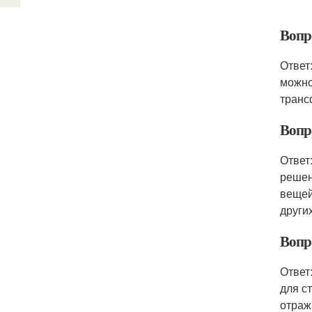
Вопр
Ответ
можно
транс
Вопр
Ответ
решен
вещей
други
Вопр
Ответ
для с
отраж