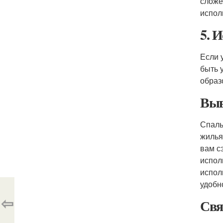
сложе
испол
5. 
Если 
быть 
образ
Выв
Спаль
жилья
вам с
испол
испол
удобн
⇦
Свя