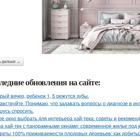
ь дальше →
ледние обновления на сайте:
рый вечер, ребенок 1, 5 режутся зубы.
авствуйте. Понимаю, что задавать вопросы о диагнозе в ин
шусь спросить.
ое окно выбрать для интерьера хай-тека: советы и рекомен
а хай-тек с панорамными окнами: современное жилье под 
реты 100% приживаемости плодовых деревьев: как добитьс