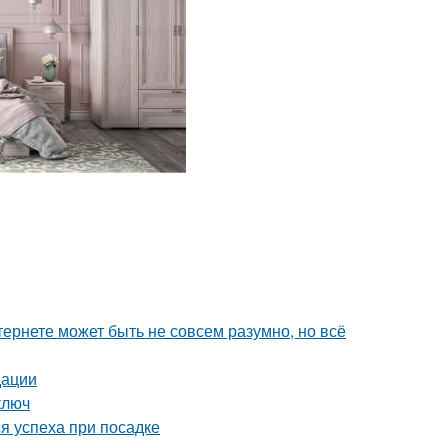
тернете может быть не совсем разумно, но всё
дации
ключ
я успеха при посадке