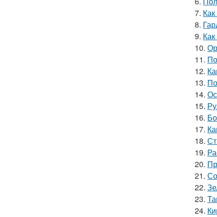
6.
Пол
7.
Как
8.
Гар
9.
Как
10.
Ор
11.
По
12.
Ка
13.
По
14.
Ос
15.
Ру
16.
Бо
17.
Ка
18.
Ст
19.
Ра
20.
Пр
21.
Со
22.
Зе
23.
Та
24.
Ки