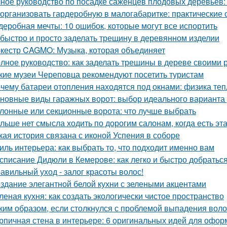
ное руководство по посадке саженцев плодовых деревьев:
 организовать гардеробную в малогабаритке: практические 
деробная мечты: 10 ошибок, которые могут все испортить
 быстро и просто заделать трещину в деревянном изделии
кестр CAGMO: Музыка, которая объединяет
лное руководство: как заделать трещины в дереве своими 
кие музеи Череповца рекомендуют посетить туристам
чему батареи отопления находятся под окнами: физика те
новные виды гаражных ворот: выбор идеального варианта
лонные или секционные ворота: что лучше выбрать
льше нет смысла ходить по дорогим салонам, когда есть э
кая история связана с иконой Успения в соборе
иль интерьера: как выбрать то, что подходит именно вам
списание Дидюли в Кемерове: как легко и быстро добраться
авильный уход - залог красоты волос!
здание элегантной белой кухни с зелеными акцентами
леная кухня: как создать экологически чистое пространство
ким образом, если столкнулся с проблемой выпадения воло
рпичная стена в интерьере: 6 оригинальных идей для офо