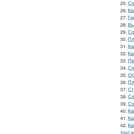
25.
Со
26.
Ка
27.
Ги
28.
Вы
29.
Со
30.
Пл
31.
Ка
32.
Ка
33.
Пр
34.
Со
35.
От
36.
Пл
37.
Ст
38.
Со
39.
Со
40.
Ка
41.
Ка
42.
Ка
трат 