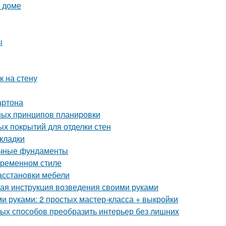
м доме
ы
к на стену
артона
ных принципов планировки
ых покрытий для отделки стен
кладки
очные фундаменты
овременном стиле
асстановки мебели
ая инструкция возведения своими руками
ми руками: 2 простых мастер-класса + выкройки
тых способов преобразить интерьер без лишних