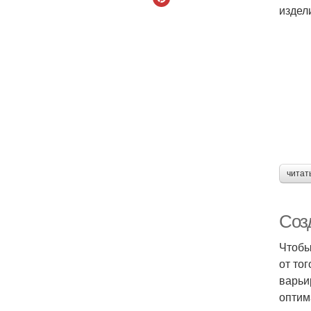
издел
читат
Соз
Чтобы
от то
варьи
оптим