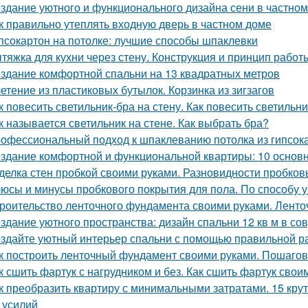
здание уютного и функционального дизайна сени в частно
к правильно утеплять входную дверь в частном доме
псокартон на потолке: лучшие способы шпаклевки
тяжка для кухни через стену. Конструкция и принцип работ
здание комфортной спальни на 13 квадратных метров
етение из пластиковых бутылок. Корзинка из зигзагов
к повесить светильник-бра на стену. Как повесить светильни
к называется светильник на стене. Как выбрать бра?
офессиональный подход к шпаклеванию потолка из гипсок
здание комфортной и функциональной квартиры: 10 основ
делка стен пробкой своими руками. Разновидности пробков
юсы и минусы пробкового покрытия для пола. По способу у
роительство ленточного фундамента своими руками. Лент
здание уютного пространства: дизайн спальни 12 кв м в с
здайте уютный интерьер спальни с помощью правильной р
к построить ленточный фундамент своими руками. Пошагов
к сшить фартук с нагрудником и без. Как сшить фартук свои
к преобразить квартиру с минимальными затратами. 15 кру
и усилий