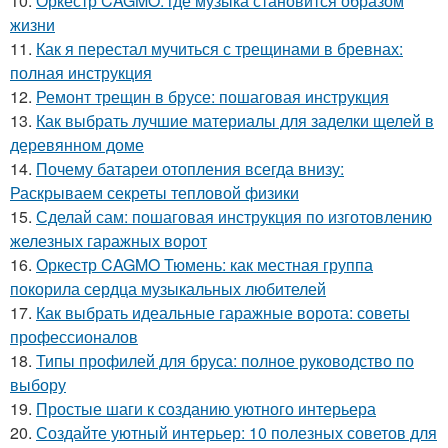
10.
Оркестр CAGMO: где музыка становится образом
жизни
11.
Как я перестал мучиться с трещинами в бревнах:
полная инструкция
12.
Ремонт трещин в брусе: пошаговая инструкция
13.
Как выбрать лучшие материалы для заделки щелей в
деревянном доме
14.
Почему батареи отопления всегда внизу:
Раскрываем секреты тепловой физики
15.
Сделай сам: пошаговая инструкция по изготовлению
железных гаражных ворот
16.
Оркестр CAGMO Тюмень: как местная группа
покорила сердца музыкальных любителей
17.
Как выбрать идеальные гаражные ворота: советы
профессионалов
18.
Типы профилей для бруса: полное руководство по
выбору
19.
Простые шаги к созданию уютного интерьера
20.
Создайте уютный интерьер: 10 полезных советов для