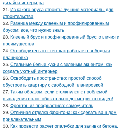
дизайна интерьера
21.
Из какого бруса строить: лучшие материалы для
строительства
22.
Разница между клееным и профилированным
брусом: все, что нужно знать
23.
Клееный брус и профилированный брус: отличия и
преимущества
24.
Освободитесь от стен: как работает свободная
планировка
25.
Стильные белые кухни с зеленым акцентом: как
создать уютный интерьер
26.
Освободить пространство: простой способ
обустроить квартиру с свободной планировкой
27.
Таким образом, если столкнулся с проблемой
выпадения волос обязательно досмотри это видео!
28.
Фронтон из профнастила: самоучитель
29.
Отличная отделка фронтона: как сделать ваш дом
привлекательным
30.
Как провести расчет опалубки для заливки бетона.