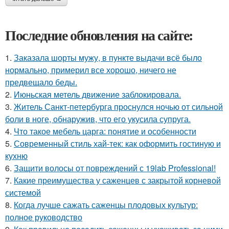
Последние обновления на сайте:
1.
Заказала шорты мужу, в пункте выдачи всё было
нормально, примерил все хорошо, ничего не
предвещало беды.
2.
Июньская метель движение заблокировала.
3.
Житель Санкт-петербурга проснулся ночью от сильной
боли в ноге, обнаружив, что его укусила супруга.
4.
Что такое мебель царга: понятие и особенности
5.
Современный стиль хай-тек: как оформить гостиную и
кухню
6.
Защити волосы от повреждений с 19lab Professional!
7.
Какие преимущества у саженцев с закрытой корневой
системой
8.
Когда лучше сажать саженцы плодовых культур:
полное руководство