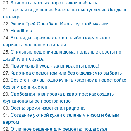
20.
6 типов гаражных ворот: какой выбрать
21.
Где найти дешевые билеты на выступление Линды в
столице
22.
Элвин Грей Оренбург: Икона русской музыки
23.
Headlines:
24.
Все виды гаражных ворот: выбор идеального
варианта для вашего гаража
25.
Стильные решения для дома: полезные советы по
дизайну интерьера
26.
Правильный уход - залог красоты волос!
27.
Квартира с ремонтом или без отделки: что выбрать
28.
Без стен: как выгодно купить квартиру в новостройке
без внутренних стен
29.
Свободная планировка в квартире: как создать
функциональное пространство
30.
Осень: время изменения рациона
31.
Создание уютной кухни с зеленым низом и белым
верхом
32.
Отличное решение для ремонта: пошаговая