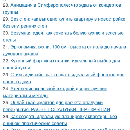
28.
Анимация в Симферополе: что ждать от концертов
группы
29.
Без стен: как выгодно купить квартиру в новостройке
без внутренних стен
30.
Безумная идея: как сочетать белую кухню и зеленые
стены
31.
Эргономика кухни. 100 см - высота от пола до начала
духового шкафа.
32.
Кухонный фартук из плитки: идеальный выбор для
вашей кухни
33.
Стиль и дизайн: как создать идеальный фронтон для
вашего дома
34.
Утепление железной входной двери: лучшие
материалы и методы
35.
Онлайн калькулятор для расчета опалубки
перекрытия. РАСЧЕТ ОПАЛУБКИ ПЕРЕКРЫТИЙ
36.
Как создать идеальную планировку квартиры без
ошибок: практические советы