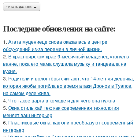
читать дальше →
Последние обновления на сайте:
1.
Агата муцениеце снова оказалась в центре
обсуждений из-за перемен в личной жизни.
2.
В красноярском крае 9-месячный младенец утонул в
ванне, пока его мама слушала музыку и танцевала на
кухне.
3.
Родители и волонтёры считают, что 14-летняя девочка,
которая якобы погибла во время атаки Дронов в Туапсе,
на самом деле жива.
4.
Что такое царга в комоде и для чего она нужна
5.
Окна стиль хай тек: как современная технология
меняет ваш интерьер
6.
Пластиковые окна: как они преобразуют современный
интерьер