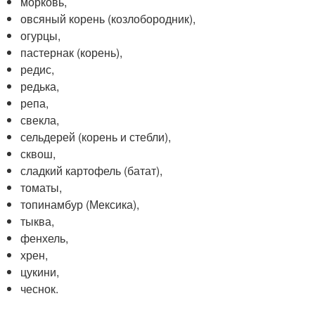
морковь,
овсяный корень (козлобородник),
огурцы,
пастернак (корень),
редис,
редька,
репа,
свекла,
сельдерей (корень и стебли),
сквош,
сладкий картофель (батат),
томаты,
топинамбур (Мексика),
тыква,
фенхель,
хрен,
цукини,
чеснок.