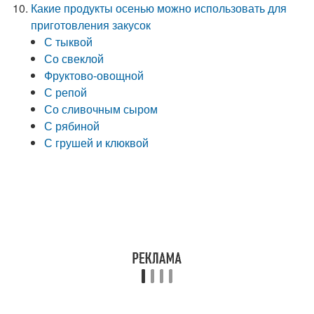
Какие продукты осенью можно использовать для
приготовления закусок
С тыквой
Со свеклой
Фруктово-овощной
С репой
Со сливочным сыром
С рябиной
С грушей и клюквой