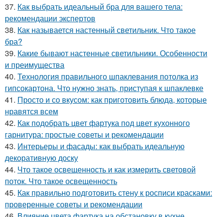
37.
Как выбрать идеальный бра для вашего тела:
рекомендации экспертов
38.
Как называется настенный светильник. Что такое
бра?
39.
Какие бывают настенные светильники. Особенности
и преимущества
40.
Технология правильного шпаклевания потолка из
гипсокартона. Что нужно знать, приступая к шпаклевке
41.
Просто и со вкусом: как приготовить блюда, которые
нравятся всем
42.
Как подобрать цвет фартука под цвет кухонного
гарнитура: простые советы и рекомендации
43.
Интерьеры и фасады: как выбрать идеальную
декоративную доску
44.
Что такое освещенность и как измерить световой
поток. Что такое освещенность
45.
Как правильно подготовить стену к росписи красками:
проверенные советы и рекомендации
46.
Влияние цвета фартука на обстановку в кухне