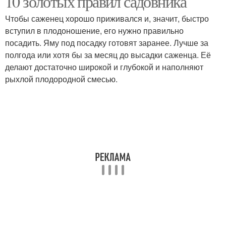
10 золотых правил садовника
Чтобы саженец хорошо приживался и, значит, быстро
вступил в плодоношение, его нужно правильно
посадить. Яму под посадку готовят заранее. Лучше за
Участок для посадки
Уход за посадками
полгода или хотя бы за месяц до высадки саженца. Её
делают достаточно широкой и глубокой и наполняют
рыхлой плодородной смесью.
Дерева для разных
Подходящие дерева
регионов
Почвы перед посадкой
Время для посадки
Саженец перед
Плодовое дерево
посадкой