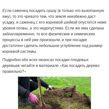
Если саженец посадить сразу (в только что выкопанную
Дерева в разных
яму), то это чревато тем, что земля неизбежно даст
Осенний посадка
регионах
усадку, и саженец с его корневой шейкой опустится ниже
уровня почвы, а это недопустимо. Если же яма сделана
заблаговременно, то все физические и химические
процессы в ней уже произошли, и при посадке
Посадки для плодовых
достаточно сделать небольшое углубление под размер
деревьев
корневой системы.
Подробно обо всех нюансах посадки плодовых
деревьев читайте в материале «Как посадить дерево
правильно?»