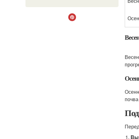
Весн
Осен
Весе
Весен
прогр
Осен
Осенн
почва
Под
Перед
Вы