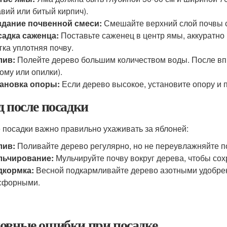
авий или битый кирпич).
здание почвенной смеси:
Смешайте верхний слой почвы с
адка саженца:
Поставьте саженец в центр ямы, аккуратно
гка уплотняя почву.
лив:
Полейте дерево большим количеством воды. После вп
ому или опилки).
тановка опоры:
Если дерево высокое, установите опору и 
д после посадки
 посадки важно правильно ухаживать за яблоней:
лив:
Поливайте дерево регулярно, но не переувлажняйте п
льчирование:
Мульчируйте почву вокруг дерева, чтобы сох
дкормка:
Весной подкармливайте дерево азотными удобрен
сфорными.
овные ошибки при посадке