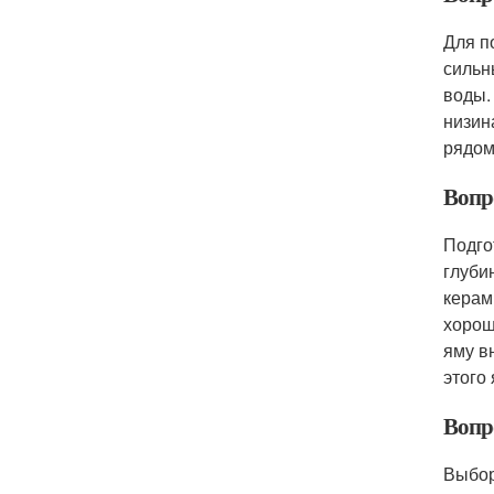
Для п
сильн
воды.
низин
рядом
Вопро
Подго
глуби
керам
хорош
яму в
этого
Вопр
Выбор