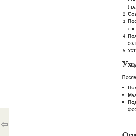
(гр
Со
Пос
сле
По
сол
Ус
Ухо
После
По
Му
По
фо
⇦
Осн