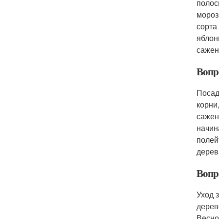
полос
мороз
сорта
яблон
сажен
Вопр
Посад
корни
сажен
начин
полей
дерев
Вопр
Уход 
дерев
Весно