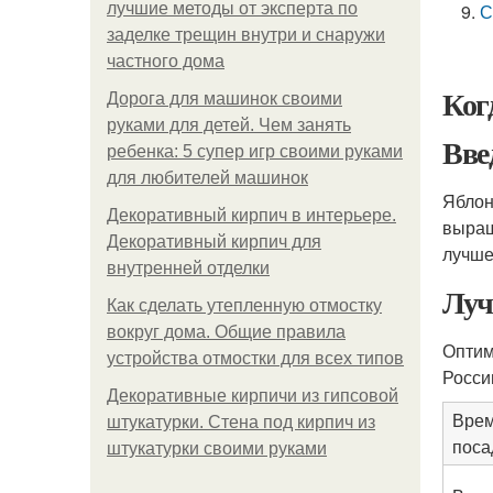
лучшие методы от эксперта по
С
заделке трещин внутри и снаружи
частного дома
Ког
Дорога для машинок своими
руками для детей. Чем занять
Вве
ребенка: 5 супер игр своими руками
для любителей машинок
Яблон
Декоративный кирпич в интерьере.
выращ
Декоративный кирпич для
лучше
внутренней отделки
Луч
Как сделать утепленную отмостку
вокруг дома. Общие правила
Оптим
устройства отмостки для всех типов
Росси
Декоративные кирпичи из гипсовой
Вре
штукатурки. Стена под кирпич из
поса
штукатурки своими руками