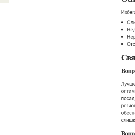
Избег
Сли
Нед
Нер
Отс
Свя
Вопр
Лучше
оптим
посад
регио
обесп
слишк
Вопр