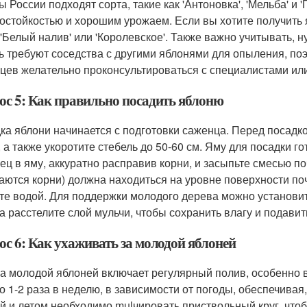
ы России подходят сорта, такие как 'Антоновка', 'Мельба' и
остойкостью и хорошим урожаем. Если вы хотите получить 
 'Белый налив' или 'Королевское'. Также важно учитывать, 
ь требуют соседства с другими яблонями для опыления, поэ
цев желательно проконсультироваться с специалистами ил
ос 5: Как правильно посадить яблоню
ка яблони начинается с подготовки саженца. Перед посад
, а также укоротите стебель до 50-60 см. Яму для посадки г
ец в яму, аккуратно расправив корни, и засыпьте смесью по
аются корни) должна находиться на уровне поверхности по
те водой. Для поддержки молодого дерева можно установить
а расстелите слой мульчи, чтобы сохранить влагу и подавит
ос 6: Как ухаживать за молодой яблоней
за молодой яблоней включает регулярный полив, особенно 
о 1-2 раза в неделю, в зависимости от погоды, обеспечивая
й и летом необходимо mulчировать приствольный круг, чтоб