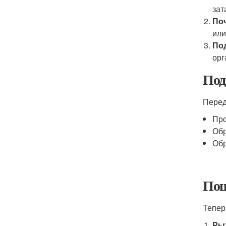
зат
По
или
По
орг
Под
Перед
Про
Обр
Обр
Пош
Тепер
Ры