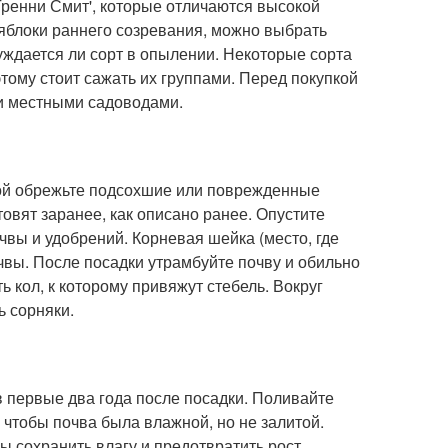
 'Гренни Смит', которые отличаются высокой
яблоки раннего созревания, можно выбрать
нуждается ли сорт в опылении. Некоторые сорта
тому стоит сажать их группами. Перед покупкой
и местными садоводами.
кой обрежьте подсохшие или поврежденные
отовят заранее, как описано ранее. Опустите
чвы и удобрений. Корневая шейка (место, где
чвы. После посадки утрамбуйте почву и обильно
 кол, к которому привяжут стебель. Вокруг
ь сорняки.
в первые два года после посадки. Поливайте
, чтобы почва была влажной, но не залитой.
ы сохранить влагу и предотвратить рост