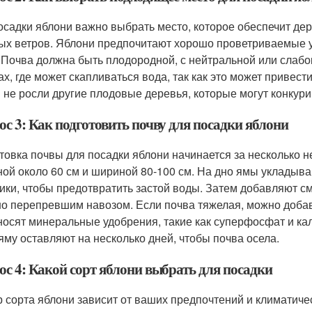
осадки яблони важно выбрать место, которое обеспечит дер
ых ветров. Яблони предпочитают хорошо проветриваемые уч
 Почва должна быть плодородной, с нейтральной или слабо
ах, где может скапливаться вода, так как это может привест
 не росли другие плодовые деревья, которые могут конкури
с 3: Как подготовить почву для посадки яблони
товка почвы для посадки яблони начинается за несколько н
ной около 60 см и шириной 80-100 см. На дно ямы укладыв
ики, чтобы предотвратить застой воды. Затем добавляют с
о перепревшим навозом. Если почва тяжелая, можно добави
носят минеральные удобрения, такие как суперфосфат и кал
 яму оставляют на несколько дней, чтобы почва осела.
ос 4: Какой сорт яблони выбрать для посадки
 сорта яблони зависит от ваших предпочтений и климатиче