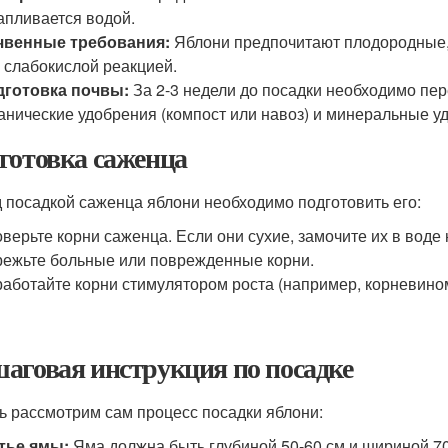
апливается водой.
чвенные требования:
Яблони предпочитают плодородные,
 слабокислой реакцией.
дготовка почвы:
За 2-3 недели до посадки необходимо пере
анические удобрения (компост или навоз) и минеральные у
готовка саженца
 посадкой саженца яблони необходимо подготовить его:
верьте корни саженца. Если они сухие, замочите их в воде н
ежьте больные или поврежденные корни.
аботайте корни стимулятором роста (например, корневином
аговая инструкция по посадке
ь рассмотрим сам процесс посадки яблони:
тье ямы:
Яма должна быть глубиной 50-60 см и шириной 70