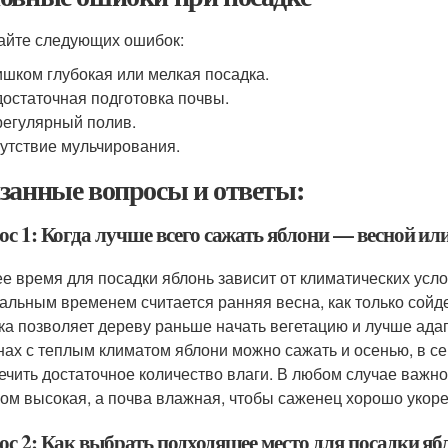
айте следующих ошибок:
шком глубокая или мелкая посадка.
остаточная подготовка почвы.
егулярный полив.
утствие мульчирования.
занные вопросы и ответы:
ос 1: Когда лучше всего сажать яблони — весной ил
е время для посадки яблонь зависит от климатических усл
альным временем считается ранняя весна, как только сойде
ка позволяет дереву раньше начать вегетацию и лучше ада
нах с теплым климатом яблони можно сажать и осенью, в се
ечить достаточное количество влаги. В любом случае важно
ом высокая, а почва влажная, чтобы саженец хорошо укоре
ос 2: Как выбрать подходящее место для посадки яб