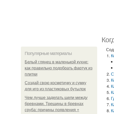
Ког
Сод
Популярные материалы
К
Белый глянец в маленькой кухне:
как правильно подобрать фартук из
С
плитки
К
Создай свою косметичку и сумку
К
для игр из пластиковых бутылок
К
Чем лучше заделать щели между
Г
бревнами. Трещины в бревнах
К
сруба: причины появления +
К