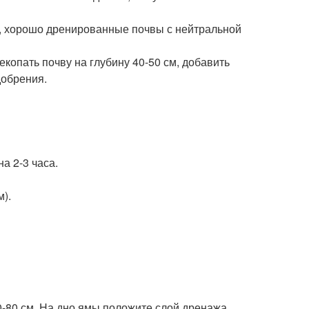
 хорошо дренированные почвы с нейтральной
копать почву на глубину 40-50 см, добавить
добрения.
а 2-3 часа.
).
-80 см. На дно ямы положите слой дренажа