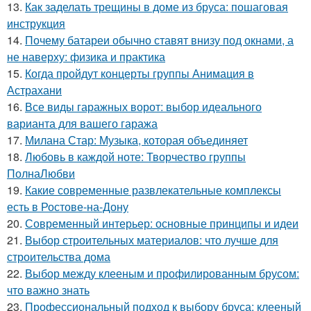
13.
Как заделать трещины в доме из бруса: пошаговая
инструкция
14.
Почему батареи обычно ставят внизу под окнами, а
не наверху: физика и практика
15.
Когда пройдут концерты группы Анимация в
Астрахани
16.
Все виды гаражных ворот: выбор идеального
варианта для вашего гаража
17.
Милана Стар: Музыка, которая объединяет
18.
Любовь в каждой ноте: Творчество группы
ПолнаЛюбви
19.
Какие современные развлекательные комплексы
есть в Ростове-на-Дону
20.
Современный интерьер: основные принципы и идеи
21.
Выбор строительных материалов: что лучше для
строительства дома
22.
Выбор между клееным и профилированным брусом:
что важно знать
23.
Профессиональный подход к выбору бруса: клееный