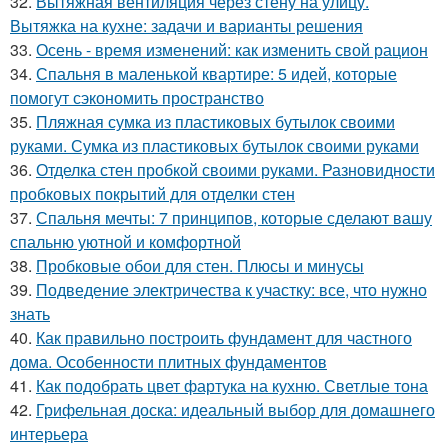
32.
Вытяжная вентиляция через стену на улицу.
Вытяжка на кухне: задачи и варианты решения
33.
Осень - время изменений: как изменить свой рацион
34.
Спальня в маленькой квартире: 5 идей, которые
помогут сэкономить пространство
35.
Пляжная сумка из пластиковых бутылок своими
руками. Сумка из пластиковых бутылок своими руками
36.
Отделка стен пробкой своими руками. Разновидности
пробковых покрытий для отделки стен
37.
Спальня мечты: 7 принципов, которые сделают вашу
спальню уютной и комфортной
38.
Пробковые обои для стен. Плюсы и минусы
39.
Подведение электричества к участку: все, что нужно
знать
40.
Как правильно построить фундамент для частного
дома. Особенности плитных фундаментов
41.
Как подобрать цвет фартука на кухню. Светлые тона
42.
Грифельная доска: идеальный выбор для домашнего
интерьера