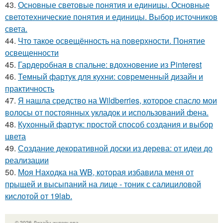
43.
Основные световые понятия и единицы. Основные
светотехнические понятия и единицы. Выбор источников
света.
44.
Что такое освещённость на поверхности. Понятие
освещенности
45.
Гардеробная в спальне: вдохновение из Pinterest
46.
Темный фартук для кухни: современный дизайн и
практичность
47.
Я нашла средство на Wildberries, которое спасло мои
волосы от постоянных укладок и использований фена.
48.
Кухонный фартук: простой способ создания и выбор
цвета
49.
Создание декоративной доски из дерева: от идеи до
реализации
50.
Моя Находка на WB, которая избавила меня от
прыщей и высыпаний на лице - тоник с салициловой
кислотой от 19lab.
© 2026 Дизайн интерьера