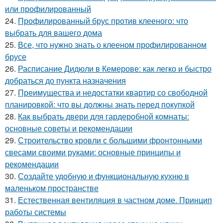
или профилированный
24.
Профилированный брус против клееного: что
выбрать для вашего дома
25.
Все, что нужно знать о клееном профилированном
брусе
26.
Расписание Дидюли в Кемерове: как легко и быстро
добраться до пункта назначения
27.
Преимущества и недостатки квартир со свободной
планировкой: что вы должны знать перед покупкой
28.
Как выбрать двери для гардеробной комнаты:
основные советы и рекомендации
29.
Строительство кровли с большими фронтонными
свесами своими руками: основные принципы и
рекомендации
30.
Создайте удобную и функциональную кухню в
маленьком пространстве
31.
Естественная вентиляция в частном доме. Принцип
работы системы