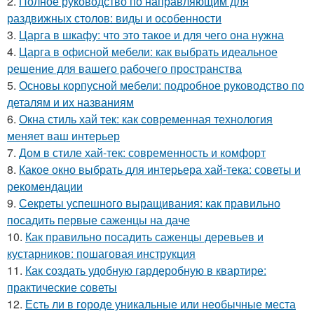
2.
Полное руководство по направляющим для
раздвижных столов: виды и особенности
3.
Царга в шкафу: что это такое и для чего она нужна
4.
Царга в офисной мебели: как выбрать идеальное
решение для вашего рабочего пространства
5.
Основы корпусной мебели: подробное руководство по
деталям и их названиям
6.
Окна стиль хай тек: как современная технология
меняет ваш интерьер
7.
Дом в стиле хай-тек: современность и комфорт
8.
Какое окно выбрать для интерьера хай-тека: советы и
рекомендации
9.
Секреты успешного выращивания: как правильно
посадить первые саженцы на даче
10.
Как правильно посадить саженцы деревьев и
кустарников: пошаговая инструкция
11.
Как создать удобную гардеробную в квартире:
практические советы
12.
Есть ли в городе уникальные или необычные места