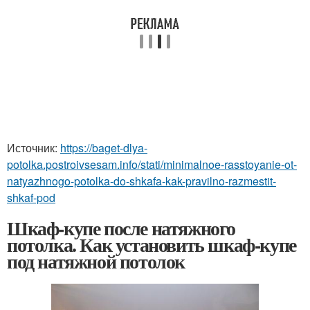
Источник:
https://baget-dlya-
potolka.postroivsesam.info/stati/minimalnoe-rasstoyanie-ot-
natyazhnogo-potolka-do-shkafa-kak-pravilno-razmestit-
shkaf-pod
Шкаф-купе после натяжного
потолка. Как установить шкаф-купе
под натяжной потолок