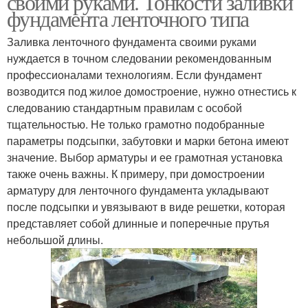
своими руками. Тонкости заливки
фундамента ленточного типа
Заливка ленточного фундамента своими руками
Фундамент под
нуждается в точном следовании рекомендованным
Ленточные фундаменты
существующий дом
профессионалами технологиям. Если фундамент
возводится под жилое домостроение, нужно отнестись к
следованию стандартным правилам с особой
тщательностью. Не только грамотно подобранные
Правильный фундамент
параметры подсыпки, забутовки и марки бетона имеют
значение. Выбор арматуры и ее грамотная установка
также очень важны. К примеру, при домостроении
арматуру для ленточного фундамента укладывают
после подсыпки и увязывают в виде решетки, которая
представляет собой длинные и поперечные прутья
небольшой длины.