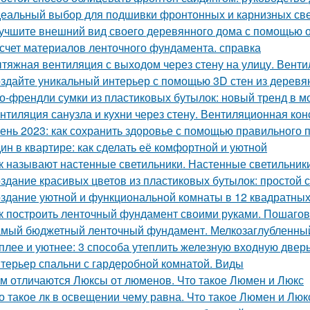
еальный выбор для подшивки фронтонных и карнизных све
учшите внешний вид своего деревянного дома с помощью о
счет материалов ленточного фундамента. справка
тяжная вентиляция с выходом через стену на улицу. Венти
здайте уникальный интерьер с помощью 3D стен из деревя
о-френдли сумки из пластиковых бутылок: новый тренд в м
нтиляция санузла и кухни через стену. Вентиляционная кон
ень 2023: как сохранить здоровье с помощью правильного 
ин в квартире: как сделать её комфортной и уютной
к называют настенные светильники. Настенные светильники
здание красивых цветов из пластиковых бутылок: простой с
здание уютной и функциональной комнаты в 12 квадратных
к построить ленточный фундамент своими руками. Пошагов
мый бюджетный ленточный фундамент. Мелкозаглубленны
плее и уютнее: 3 способа утеплить железную входную двер
терьер спальни с гардеробной комнатой. Виды
м отличаются Люксы от люменов. Что такое Люмен и Люкс
о такое лк в освещении чему равна. Что такое Люмен и Люк