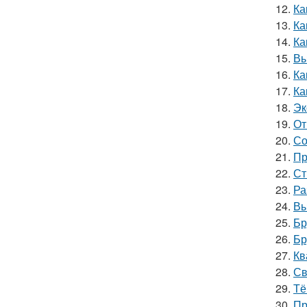
12.
Ка
13.
Ка
14.
Ка
15.
Вы
16.
Ка
17.
Ка
18.
Эк
19.
От
20.
Со
21.
Пр
22.
Ст
23.
Ра
24.
Вы
25.
Бр
26.
Бр
27.
Кв
28.
Св
29.
Тё
30.
Пр