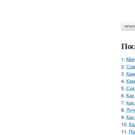
читат
Пос
1.
Мин
2.
Сов
3.
Как
4.
Как
5.
Сек
6.
Как
7.
Как
8.
Луч
9.
Как
10.
Ка
11.
По