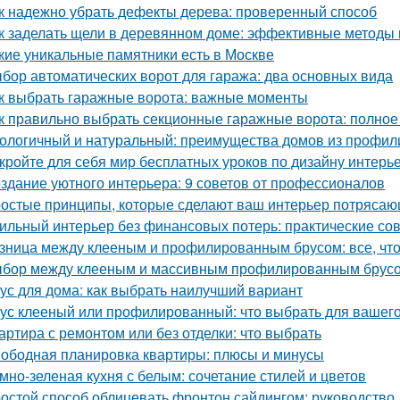
к надежно убрать дефекты дерева: проверенный способ
к заделать щели в деревянном доме: эффективные методы
кие уникальные памятники есть в Москве
бор автоматических ворот для гаража: два основных вида
к выбрать гаражные ворота: важные моменты
к правильно выбрать секционные гаражные ворота: полное
ологичный и натуральный: преимущества домов из профил
кройте для себя мир бесплатных уроков по дизайну интерь
здание уютного интерьера: 9 советов от профессионалов
остые принципы, которые сделают ваш интерьер потрясающ
ильный интерьер без финансовых потерь: практические со
зница между клееным и профилированным брусом: все, что
бор между клееным и массивным профилированным брусом
ус для дома: как выбрать наилучший вариант
ус клееный или профилированный: что выбрать для вашего
артира с ремонтом или без отделки: что выбрать
ободная планировка квартиры: плюсы и минусы
мно-зеленая кухня с белым: сочетание стилей и цветов
остой способ облицевать фронтон сайдингом: руководство