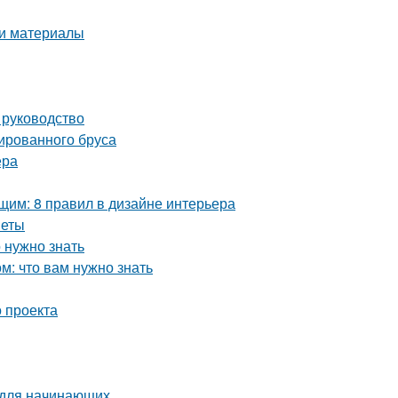
 и материалы
 руководство
ированного бруса
ера
им: 8 правил в дизайне интерьера
веты
 нужно знать
: что вам нужно знать
 проекта
 для начинающих