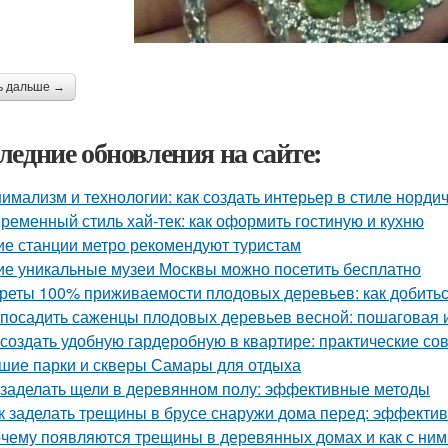
ь дальше →
ледние обновления на сайте:
имализм и технологии: как создать интерьер в стиле нордич
ременный стиль хай-тек: как оформить гостиную и кухню
ие станции метро рекомендуют туристам
ие уникальные музеи Москвы можно посетить бесплатно
реты 100% приживаемости плодовых деревьев: как добитьс
 посадить саженцы плодовых деревьев весной: пошаговая 
 создать удобную гардеробную в квартире: практические со
шие парки и скверы Самары для отдыха
 заделать щели в деревянном полу: эффективные методы
к заделать трещины в брусе снаружи дома перед: эффекти
чему появляются трещины в деревянных домах и как с ним