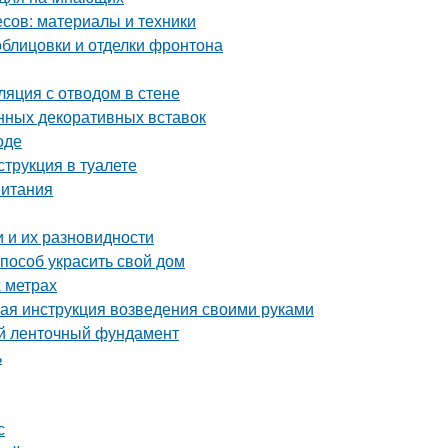
сов: материалы и техники
блицовки и отделки фронтона
ляция с отводом в стене
нных декоративных вставок
оде
струкция в туалете
питания
 и их разновидности
пособ украсить свой дом
 метрах
ая инструкция возведения своими руками
й ленточный фундамент
ь
с