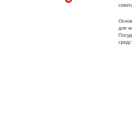
совет
Основ
для ч
Посуд
средс