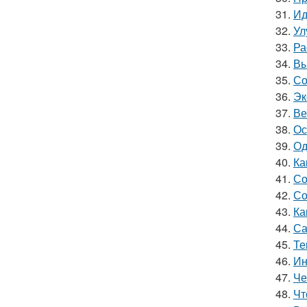
31.
Ид
32.
Ул
33.
Ра
34.
Вы
35.
Со
36.
Эк
37.
Ве
38.
Ос
39.
Од
40.
Ка
41.
Со
42.
Со
43.
Ка
44.
Са
45.
Те
46.
Ин
47.
Че
48.
Чт