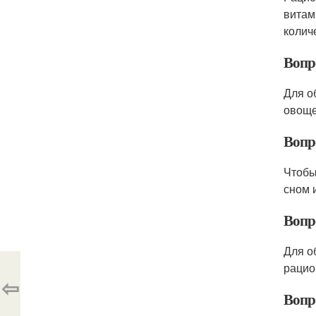
витам
колич
Вопр
Для о
овоще
Вопр
Чтобы
сном 
Вопр
Для о
рацио
⇦
Вопро