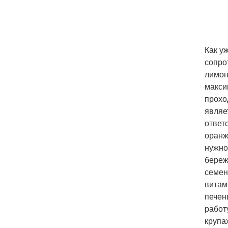
Как у
сопро
лимон
макси
прохо
являе
ответ
оранж
нужно
береж
семен
витам
печен
работ
крупа