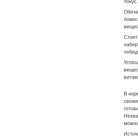
тонус.
Обяза
помог
вещес
Стоит
набер
побед
Успеш
вещес
витам
В нор
свежи
готов
Нехва
можно
Источ