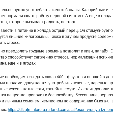
тельно нужно употреблять осенью бананы. Калорийные и с
ает нормализовать работу нервной системы. А еще в плода
тва, которое вызывает радость, восторг.
 ввести в питание в холода острый перец. Он стимулирует 
утся лишние килограммы. Также в жгучем продукте содержи
ить стресс.
но преодолеть трудные времена позволят и киви, папайя. 
тво способствует снижению стресса, нормализации психиче
ина еще и в ягодах.
ме необходимо съедать около 400 г фруктов и овощей в ден
ми плодами, допускается употреблять печеные, вареные п
ить свежевыжатые соки, коктейли, смузи. Их стоит дополня
тка вещества приводит к беспокойству, бессоннице, нервоз
 и льняным семенем, чемпионом по содержанию Омега-3, а
ник:
https://dizajn-interera.ru-land.com/stati/osen-vremya-izme