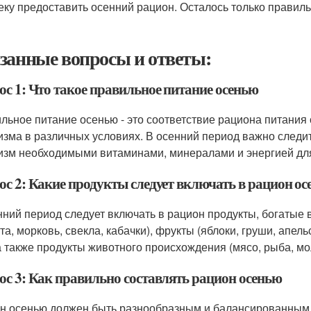
еку предоставить осенний рацион. Осталось только правиль
занные вопросы и ответы:
ос 1: Что такое правильное питание осенью
льное питание осенью - это соответствие рациона питания
изма в различных условиях. В осенний период важно следит
изм необходимыми витаминами, минералами и энергией дл
ос 2: Какие продукты следует включать в рацион о
нний период следует включать в рацион продукты, богатые
ста, морковь, свекла, кабачки), фрукты (яблоки, груши, апе
 а также продукты животного происхождения (мясо, рыба, м
ос 3: Как правильно составлять рацион осенью
н осенью должен быть разнообразным и балансированным. 