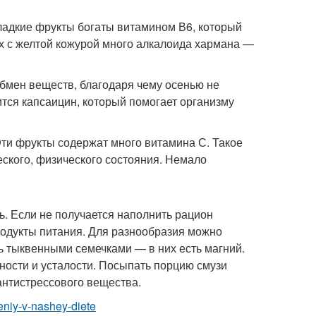
ладкие фрукты богаты витамином В6, который
х с желтой кожурой много алкалоида хармана —
обмен веществ, благодаря чему осенью не
тся капсаицин, который помогает организму
Эти фрукты содержат много витамина С. Такое
ского, физического состояния. Немало
ь. Если не получается наполнить рацион
родукты питания. Для разнообразия можно
ть тыквенными семечками — в них есть магний.
ности и усталости. Посыпать порцию смузи
нтистрессового вещества.
neniy-v-nashey-diete