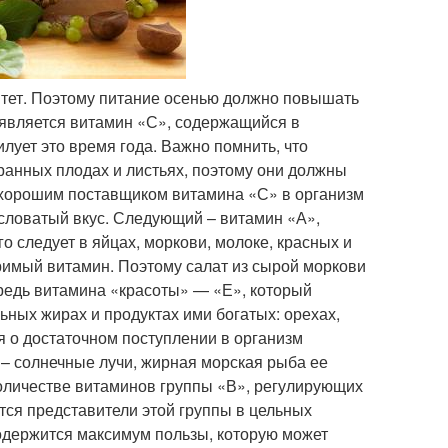
нитет. Поэтому питание осенью должно повышать
является витамин «С», содержащийся в
илует это время года. Важно помнить, что
ранных плодах и листьях, поэтому они должны
 хорошим поставщиком витамина «С» в организм
словатый вкус. Следующий – витамин «А»,
о следует в яйцах, моркови, молоке, красных и
римый витамин. Поэтому салат из сырой моркови
редь витамина «красоты» — «Е», который
ьных жирах и продуктах ими богатых: орехах,
ся о достаточном поступлении в организм
к – солнечные лучи, жирная морская рыба ее
 количестве витаминов группы «В», регулирующих
ся представители этой группы в цельных
содержится максимум пользы, которую может