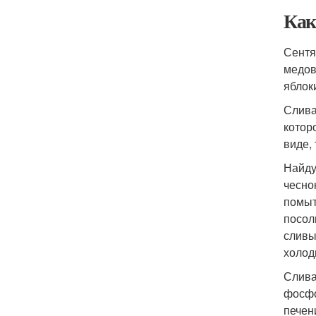
Как
Сентя
медов
яблоки
Слива
котор
виде,
Найду
чесно
помыт
посол
сливы
холод
Слива
фосфо
печен