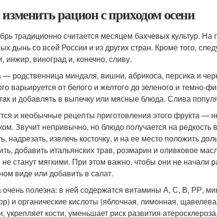
 изменить рацион с приходом осени
брь традиционно считается месяцем бахчевых культур. На 
ых дынь со всей России и из других стран. Кроме того, сле
, инжир, виноград и, конечно, сливу.
 — родственница миндаля, вишни, абрикоса, персика и черем
ого варьируется от белого и желтого до зеленого и темно-ф
 так и добавлять в выпечку или мясные блюда. Слива попул
тся и необычные рецепты приготовления этого фрукта — н
ком. Звучит непривычно, но блюдо получается на редкость 
ь, надрезать, извлечь косточку, и на ее место положить дол
ить, добавить итальянских трав, розмарин и оливковое масло
 не станут мягкими. При этом важно, чтобы они не начали ра
ном виде или добавить в салат.
 очень полезна: в ней содержатся витамины А, С, В, РР, ми
р) и органические кислоты (яблочная, лимонная, щавелевая
и, укрепляет кости, уменьшает риск развития атеросклероз