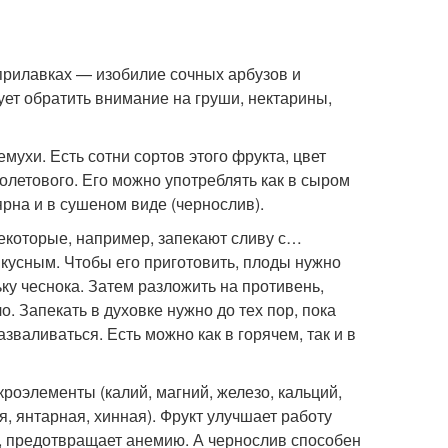
прилавках — изобилие сочных арбузов и
дует обратить внимание на груши, нектарины,
ухи. Есть сотни сортов этого фрукта, цвет
иолетового. Его можно употреблять как в сыром
ярна и в сушеном виде (чернослив).
екоторые, например, запекают сливу с…
вкусным. Чтобы его приготовить, плоды нужно
ьку чеснока. Затем разложить на противень,
. Запекать в духовке нужно до тех пор, пока
зваливаться. Есть можно как в горячем, так и в
кроэлементы (калий, магний, железо, кальций,
, янтарная, хинная). Фрукт улучшает работу
а, предотвращает анемию. А чернослив способен