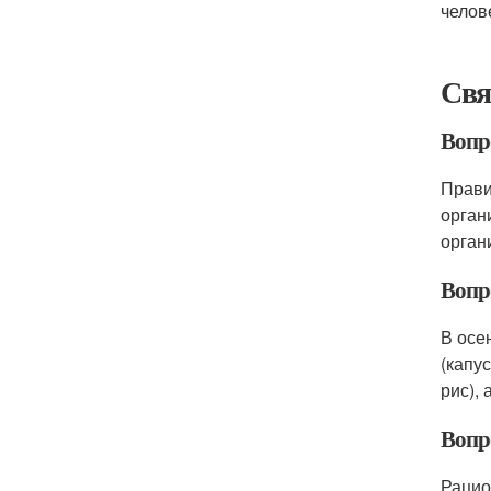
челов
Свя
Вопр
Прави
орган
орган
Вопр
В осе
(капу
рис),
Вопр
Рацио