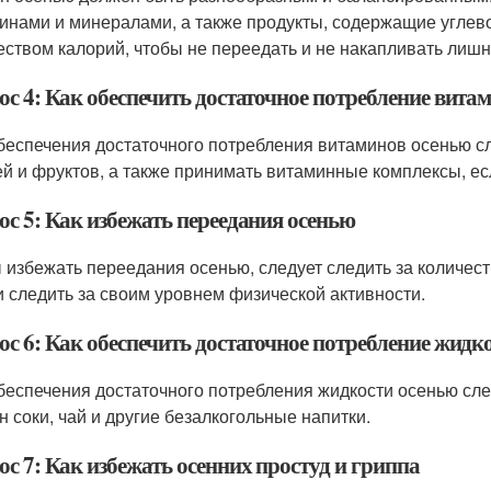
инами и минералами, а также продукты, содержащие углево
еством калорий, чтобы не переедать и не накапливать лиш
ос 4: Как обеспечить достаточное потребление вита
беспечения достаточного потребления витаминов осенью с
й и фруктов, а также принимать витаминные комплексы, ес
ос 5: Как избежать переедания осенью
 избежать переедания осенью, следует следить за количест
и следить за своим уровнем физической активности.
ос 6: Как обеспечить достаточное потребление жидк
беспечения достаточного потребления жидкости осенью след
н соки, чай и другие безалкогольные напитки.
с 7: Как избежать осенних простуд и гриппа