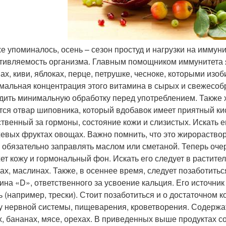
же упоминалось, осень – сезон простуд и нагрузки на имму
тивляемость организма. Главным помощником иммунитета 
ах, киви, яблоках, перце, петрушке, чесноке, которыми изоб
мальная концентрация этого витамина в сырых и свежесоб
дить минимальную обработку перед употреблением. Также
тся отвар шиповника, который вдобавок имеет приятный ки
ственный за гормоны, состояние кожи и слизистых. Искать ег
евых фруктах овощах. Важно помнить, что это жирораство
 обязательно заправлять маслом или сметаной. Теперь оче
ет кожу и гормональный фон. Искать его следует в растител
ах, маслинах. Также, в осеннее время, следует позаботить
ина «D», ответственного за усвоение кальция. Его источни
ь (например, трески). Стоит позаботиться и о достаточном
у нервной системы, пищеварения, кроветворения. Содержат
х, бананах, мясе, орехах. В приведенных выше продуктах 