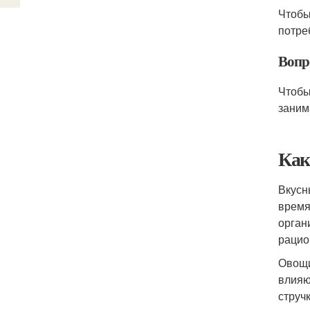
Чтобы
потре
Вопр
Чтобы
заним
Как
Вкусн
время
орган
рацио
Овощи
влияю
струч