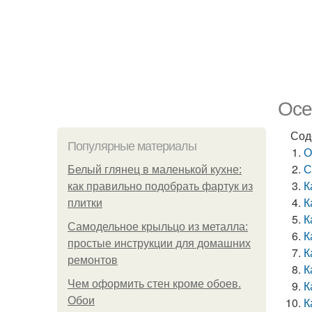
Осе
Сод
Популярные материалы
О
С
Белый глянец в маленькой кухне:
К
как правильно подобрать фартук из
К
плитки
К
Самодельное крыльцо из металла:
К
простые инструкции для домашних
К
ремонтов
К
Чем оформить стен кроме обоев.
К
Обои
К