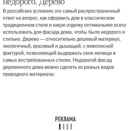
недорого. Дерево
В российских условиях это самый распространенный
ответ на вопрос, как оформить дом в классическом
традиционном стиле и какую отделку оптимальнее всего
Практичная отделка
Современные варианты
использовать для фасада дома, чтобы было недорого и
стильно. Дерево — относительно дешевый материал,
экологичный, красивый и дышащий, с живописной
фактурой, позволяющий выдержать свое жилище в
Современные идеи
Быстрая отделка
самых востребованных стилях. Недорогой фасад
деревянного дома можно сделать из разных видов
природного материала:
Современные
Декоративная отделка
материалы
Материалы для
Наружная отделка
наружной отделки