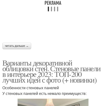
Краска для внутренней
Внутренний отделка
отделки
Современный стиль
Отделка в стиле
читать дальше →
Варианты декоративной
Отделки с учетом
облицовки стен. Стеновые панели
в интерьере 2023: ТОП-200
лучших идей с фото (+ новинки)
Особенности стеновых панелей
У стеновых панелей есть немало преимуществ: