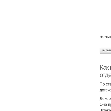
Больш
читат
Как
отде
По ст
детск
Декор
Она п
Штука