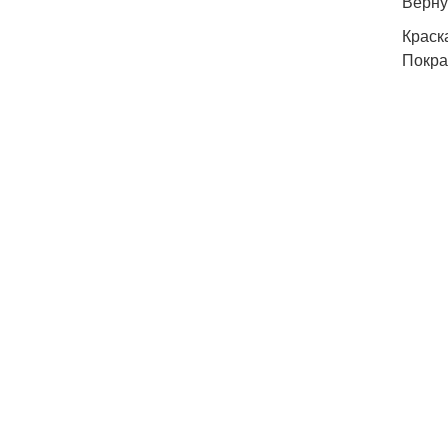
Верну
Краск
Покра