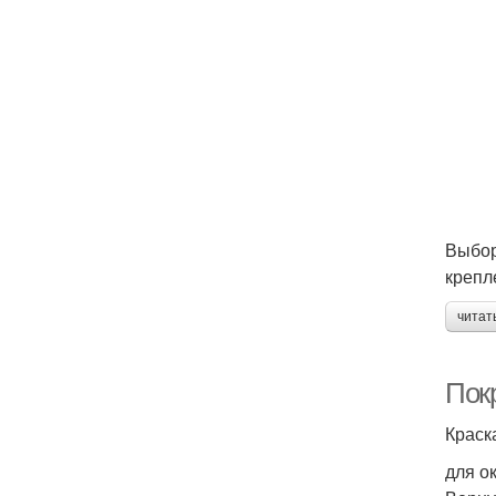
Выбор
крепл
читат
Пок
Краск
для о