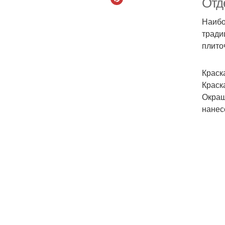
Отд
Наибо
тради
плито
Краск
Краск
Окраш
нанес