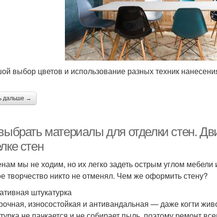
ой выбор цветов и использование разных техник нанесения
ь дальше →
 выбрать материалы для отделки стен. Д
лке стен
енам мы не ходим, но их легко задеть острым углом мебели
ое творчество никто не отменял. Чем же оформить стену?
ативная штукатурка
рочная, износостойкая и антивандальная — даже когти жи
турка не пачкается и не собирает пыль, поэтому ремонт вс