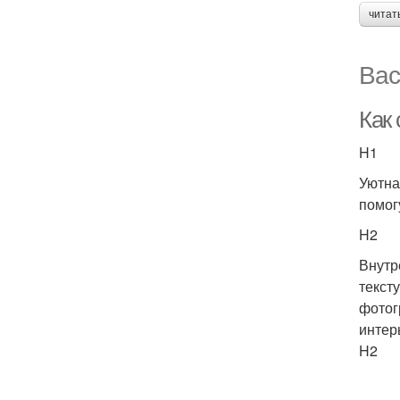
читат
Вас
Как
H1
Уютна
помог
H2
Внутр
текст
фотог
интер
H2