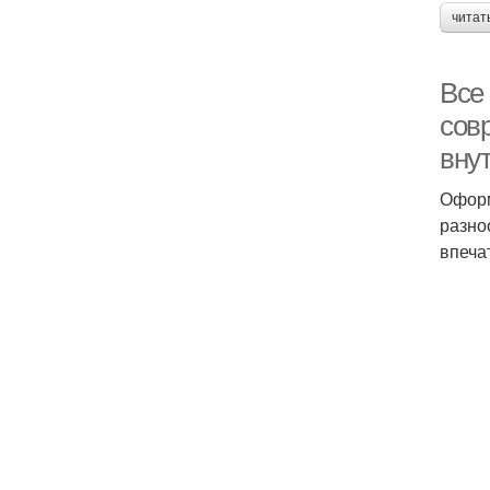
читат
Все 
сов
внут
Оформ
разно
впеча