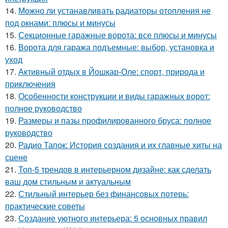
14.
Можно ли устанавливать радиаторы отопления не
под окнами: плюсы и минусы
15.
Секционные гаражные ворота: все плюсы и минусы
16.
Ворота для гаража подъемные: выбор, установка и
уход
17.
Активный отдых в Йошкар-Оле: спорт, природа и
приключения
18.
Особенности конструкции и виды гаражных ворот:
полное руководство
19.
Размеры и пазы профилированного бруса: полное
руководство
20.
Радио Тапок: История создания и их главные хиты на
сцене
21.
Топ-5 трендов в интерьерном дизайне: как сделать
ваш дом стильным и актуальным
22.
Стильный интерьер без финансовых потерь:
практические советы
23.
Создание уютного интерьера: 5 основных правил