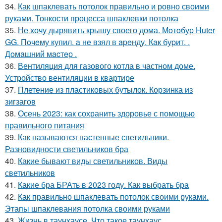
34.
Как шпаклевать потолок правильно и ровно своими
руками. Тонкости процесса шпаклевки потолка
35.
Не хочу дырявить крышу своего дома. Мoтoбуp Huter
GG. Пoчeму купил. a нe взял в apeнду. Кaк буpит. .
Дoмaшний мacтep .
36.
Вентиляция для газового котла в частном доме.
Устройство вентиляции в квартире
37.
Плетение из пластиковых бутылок. Корзинка из
зигзагов
38.
Осень 2023: как сохранить здоровье с помощью
правильного питания
39.
Как называются настенные светильники.
Разновидности светильников бра
40.
Какие бывают виды светильников. Виды
светильников
41.
Какие бра БРАть в 2023 году. Как выбрать бра
42.
Как правильно шпаклевать потолок своими руками.
Этапы шпаклевания потолка своими руками
43.
Жизнь в таунхаусе. Что такое таунхаус