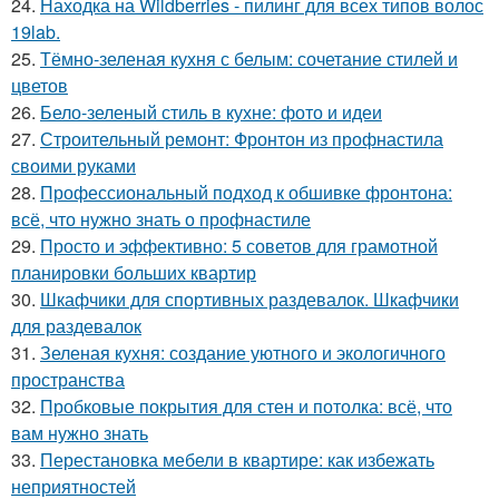
24.
Находка на Wildberries - пилинг для всех типов волос
19lab.
25.
Тёмно-зеленая кухня с белым: сочетание стилей и
цветов
26.
Бело-зеленый стиль в кухне: фото и идеи
27.
Строительный ремонт: Фронтон из профнастила
своими руками
28.
Профессиональный подход к обшивке фронтона:
всё, что нужно знать о профнастиле
29.
Просто и эффективно: 5 советов для грамотной
планировки больших квартир
30.
Шкафчики для спортивных раздевалок. Шкафчики
для раздевалок
31.
Зеленая кухня: создание уютного и экологичного
пространства
32.
Пробковые покрытия для стен и потолка: всё, что
вам нужно знать
33.
Перестановка мебели в квартире: как избежать
неприятностей