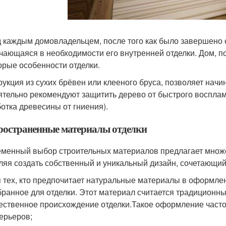
 каждым домовладельцем, после того как было завершено с
чающаяся в необходимости его внутренней отделки. Дом, п
орые особенности отделки.
рукция из сухих брёвен или клееного бруса, позволяет начи
ятельно рекомендуют защитить дерево от быстрого восплам
отка древесины от гниения).
ространенные материалы отделки
менный выбор строительных материалов предлагает множ
ляя создать собственный и уникальный дизайн, сочетающий 
 тех, кто предпочитает натуральные материалы в оформле
ранное для отделки. Этот материал считается традиционны
ественное происхождение отделки.Такое оформление част
ерьеров;