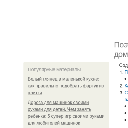
Поэ
дом
Сод
Популярные материалы
П
Белый глянец в маленькой кухне:
К
как правильно подобрать фартук из
С
плитки
в
Дорога для машинок своими
руками для детей. Чем занять
ребенка: 5 супер игр своими руками
для любителей машинок