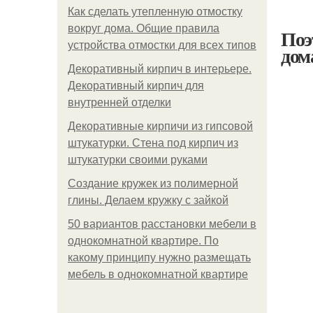
Как сделать утепленную отмостку
вокруг дома. Общие правила
Поэ
устройства отмостки для всех типов
дом
Декоративный кирпич в интерьере.
Декоративный кирпич для
внутренней отделки
Декоративные кирпичи из гипсовой
штукатурки. Стена под кирпич из
штукатурки своими руками
Создание кружек из полимерной
глины. Делаем кружку с зайкой
50 вариантов расстановки мебели в
однокомнатной квартире. По
какому принципу нужно размещать
мебель в однокомнатной квартире