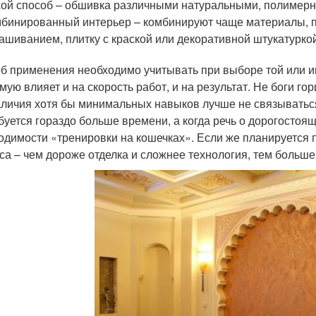
ой способ – обшивка различными натуральными, полимерн
бинированный интерьер – комбинируют чаще материалы, 
ашиванием, плитку с краской или декоративной штукатурко
б применения необходимо учитывать при выборе той или ино
мую влияет и на скорость работ, и на результат. Не боги г
аличия хотя бы минимальных навыков лучше не связываться.
буется гораздо больше времени, а когда речь о дорогостоящи
одимости «тренировки на кошечках». Если же планируется 
са – чем дороже отделка и сложнее технология, тем больше