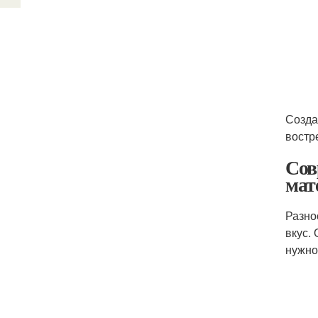
Созда
востр
Сов
мат
Разно
вкус.
нужно