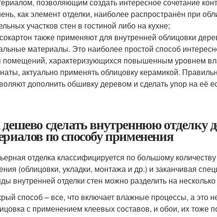
ериалом, позволяющим создать интересное сочетание конт
ень, как элемент отделки, наиболее распространён при об
ельных участков стен в гостиной либо на кухне;
сокартон также применяют для внутренней облицовки деревя
альные материалы. Это наиболее простой способ интересно
 помещений, характеризующихся повышенным уровнем влаж
наты, актуально применять облицовку керамикой. Правиль
воляют дополнить обшивку деревом и сделать упор на её е
 дешево сделать внутреннюю отделку д
ериалов по способу применения
ьерная отделка классифицируется по большому количеству 
ения (облицовки, укладки, монтажа и др.) и заканчивая сп
иды внутренней отделки стен можно разделить на несколько
рый способ – все, что включает влажные процессы, а это не
ицовка с применением клеевых составов, и обои, их тоже 