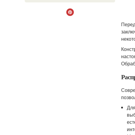
Перед
заклю
некот
Конст
насто
Обраб
Расп
Совре
позво
Для
выб
ест
инт