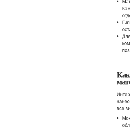
Мат
Кам
отд
Гип
ост
Для
ком
поз
Как
мат
Интер
нанес
все в
Мок
обл