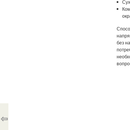
Сух
Ком
окр
Спосо
напря
без н
потре
необх
вопро
⇦