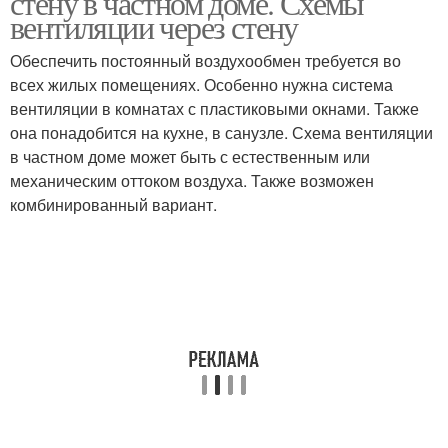
стену в частном доме. Схемы
вентиляции через стену
Обеспечить постоянный воздухообмен требуется во
Вентиляция через
всех жилых помещениях. Особенно нужна система
Дом с выходом
наружную стену
вентиляции в комнатах с пластиковыми окнами. Также
она понадобится на кухне, в санузле. Схема вентиляции
в частном доме может быть с естественным или
механическим оттоком воздуха. Также возможен
Вентиляции в стенах
Вытяжка через стену
комбинированный вариант.
Стены без обоев
Материалы для стен
Стен без штукатурки
Стен без выравнивания