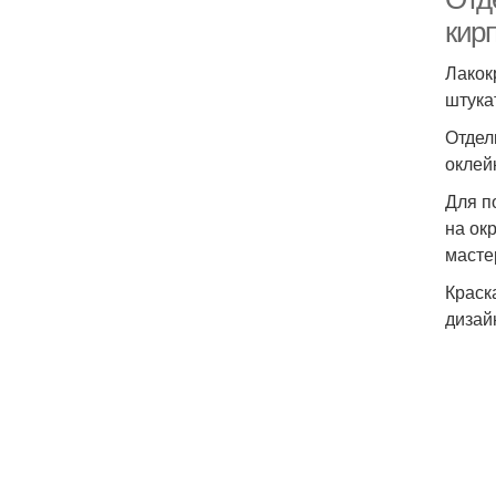
кир
Лакок
штука
Отдел
оклейк
Для п
на ок
масте
Краск
дизай