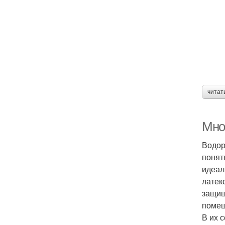
читат
Мно
Водор
понят
идеал
латек
защищ
помещ
В их 