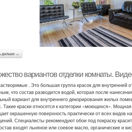
ь дальше →
жество вариантов отделки комнаты. Виде
астворимые . Это большая группа красок для внутренней от
ным, что состав разводится водой, которая после нанесения
ьный вариант для внутреннего декорирования жилых помещ
с. Такие краски относятся к категории «моющихся». Мощная 
ает окрашенную поверхность практически от всех видов н
ений. Специалисты рекомендуют обои под покраску красит
состав входят льняное или соевое масло, органические и ки