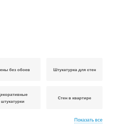
ены без обоев
Штукатурка для стен
Декоративные
Стен в квартире
штукатурки
Показать все
бои на стены
Стены на балконе