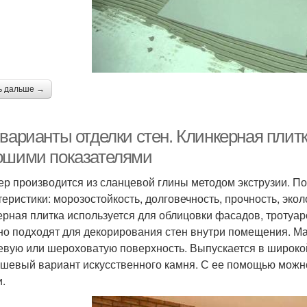
ь дальше →
 варианты отделки стен. Клинкерная плит
ошими показателями
ер производится из сланцевой глины методом экструзии.
теристики: морозостойкость, долговечность, прочность, эко
ерная плитка используется для облицовки фасадов, тротуар
но подходят для декорирования стен внутри помещения. Ма
евую или шероховатую поверхность. Выпускается в широкой 
ешевый вариант искусственного камня. С ее помощью можно
и.