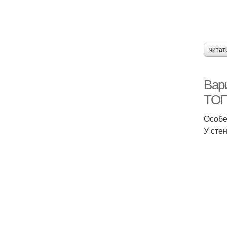
читат
Вар
ТОП
Особе
У сте