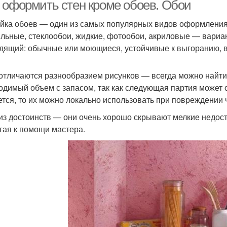
 оформить стен кроме обоев. Обои
йка обоев — один из самых популярных видов оформления
ильные, стеклообои, жидкие, фотообои, акриловые — вариа
Стены в квартире
Гипсовая штукатурка
дящий: обычные или моющиеся, устойчивые к выгоранию, в
отличаются разнообразием рисунков — всегда можно найти т
одимый объем с запасом, так как следующая партия может о
ется, то их можно локально использовать при повреждении 
из достоинств — они очень хорошо скрывают мелкие недоста
гая к помощи мастера.