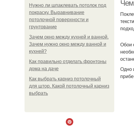
Чем
Нужно ли шпаклевать потолок под
покраску. Выравнивание
Покле
потолочной поверхности и
текст
грунтование
подхо
Зачем окно между кухней и ванной.
Обои 
Зачем нужно окно между ванной и
необх
кухней?
остан
Как правильно отделать фронтоны
Одно 
дома на даче
прибе
Как выбрать карниз потолочный
для штор. Какой потолочный карниз
выбрать