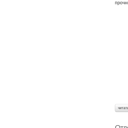
прочн
читат
Отд