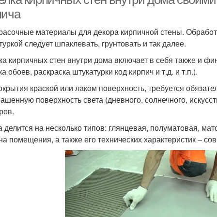
пича
расочные материалы для декора кирпичной стены. Обработа
туркой следует шпаклевать, грунтовать и так далее.
ка кирпичных стен внутри дома включает в себя также и ф
а обоев, раскраска штукатурки код кирпич и т.д. и т.п.).
окрытия краской или лаком поверхность, требуется обязат
рашенную поверхность света (дневного, солнечного, искусст
ров.
а делится на несколько типов: глянцевая, полуматовая, ма
на помещения, а также его технических характеристик – со