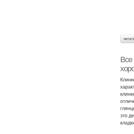
читат
Все
хор
Клинк
харак
клинк
отлич
глянц
это д
кладк