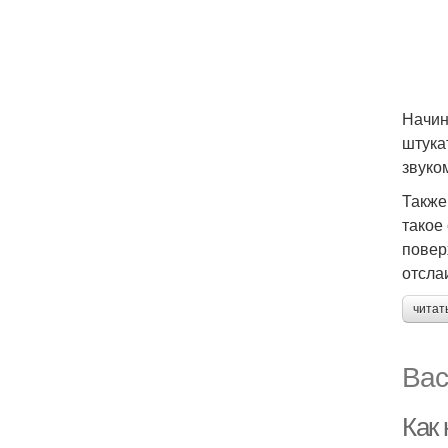
Начин
штука
звуко
Также
такое
повер
отсла
читат
Вас
Как