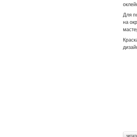
оклейк
Для п
на ок
масте
Краск
дизай
читат