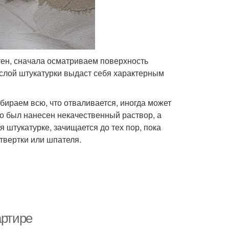
тен, сначала осматриваем поверхность
слой штукатурки выдаст себя характерным
бираем всю, что отваливается, иногда может
что был нанесен некачественный раствор, а
штукатурке, зачищается до тех пор, пока
твертки или шпателя.
артире