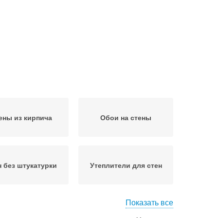
ены из кирпича
Обои на стены
н без штукатурки
Утеплители для стен
Показать все
Ровные стены
Углы в квартире