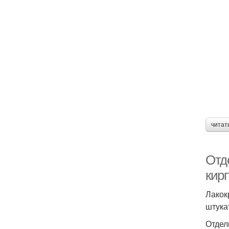
читат
Отд
кир
Лакок
штука
Отдел