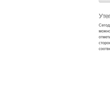
Утеп
Сегод
можно
отмет
сторо
соотв