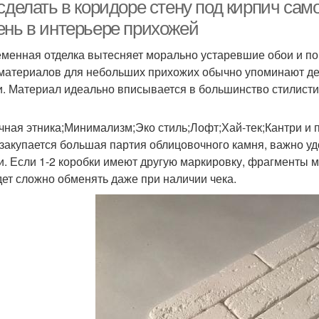
доме
 сделать в коридоре стену под кирпич са
ень в интерьере прихожей
менная отделка вытесняет морально устаревшие обои и по
материалов для небольших прихожих обычно упоминают де
и. Материал идеально вписывается в большинство стилист
чная этника;Минимализм;Эко стиль;Лофт;Хай-тек;Кантри и 
 закупается большая партия облицовочного камня, важно удо
и. Если 1-2 коробки имеют другую маркировку, фрагменты мо
дет сложно обменять даже при наличии чека.