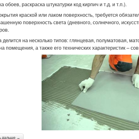
а обоев, раскраска штукатурки код кирпич и т.д. и т.п.).
окрытия краской или лаком поверхность, требуется обязат
рашенную поверхность света (дневного, солнечного, искусст
ров.
а делится на несколько типов: глянцевая, полуматовая, ма
на помещения, а также его технических характеристик – со
ь дальше →