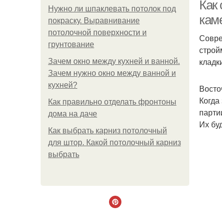
Как
Нужно ли шпаклевать потолок под
кам
покраску. Выравнивание
потолочной поверхности и
Совре
грунтование
строй
кладк
Зачем окно между кухней и ванной.
Зачем нужно окно между ванной и
кухней?
Восто
Когда
Как правильно отделать фронтоны
парти
дома на даче
Их бу
Как выбрать карниз потолочный
для штор. Какой потолочный карниз
выбрать