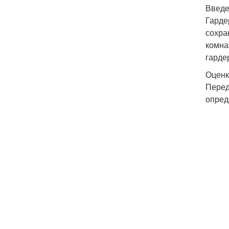
Введ
Гарде
сохра
комна
гарде
Оценк
Перед
опред