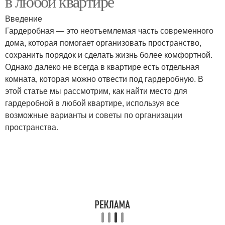
в любой квартире
Введение
Гардеробная — это неотъемлемая часть современного
дома, которая помогает организовать пространство,
Ровные углы
Углы в интерьере
сохранить порядок и сделать жизнь более комфортной.
Однако далеко не всегда в квартире есть отдельная
комната, которая можно отвести под гардеробную. В
этой статье мы рассмотрим, как найти место для
Пустой угол
Угол в интерьере
гардеробной в любой квартире, используя все
возможные варианты и советы по организации
пространства.
Угол в комнате
Внутренний угол