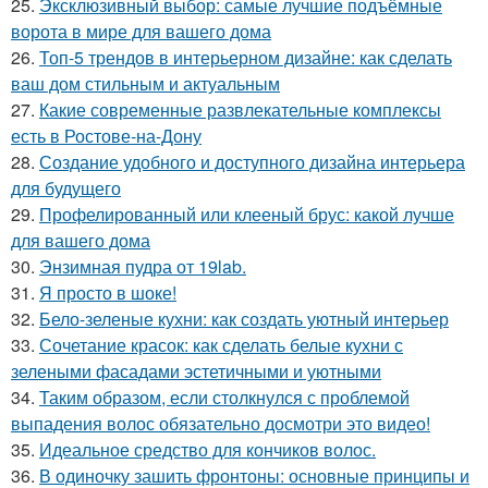
25.
Эксклюзивный выбор: самые лучшие подъёмные
ворота в мире для вашего дома
26.
Топ-5 трендов в интерьерном дизайне: как сделать
ваш дом стильным и актуальным
27.
Какие современные развлекательные комплексы
есть в Ростове-на-Дону
28.
Создание удобного и доступного дизайна интерьера
для будущего
29.
Профелированный или клееный брус: какой лучше
для вашего дома
30.
Энзимная пудра от 19lab.
31.
Я просто в шоке!
32.
Бело-зеленые кухни: как создать уютный интерьер
33.
Сочетание красок: как сделать белые кухни с
зелеными фасадами эстетичными и уютными
34.
Таким образом, если столкнулся с проблемой
выпадения волос обязательно досмотри это видео!
35.
Идеальное средство для кончиков волос.
36.
В одиночку зашить фронтоны: основные принципы и