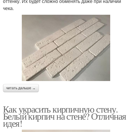
оттенку. Их будет сложно обменять даже при наличии
Неровные стены
чека.
читать дальше →
Как украсить кирпичную стену.
Белый кирпич на стене? Отличная
идея!