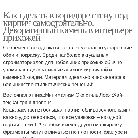
Стен в гараже
Стены в гараже
Как сделать в коридоре стену под
кирпич самостоятельно.
Декоративный камень в интерьере
прихожей
Стены в стиле
Темные стены
Современная отделка вытесняет морально устаревшие
обои и покраску. Среди наиболее актуальных
стройматериалов для небольших прихожих обычно
упоминают декоративные аналоги кирпичной и
Обоев в интерьере
Яркие стены
каменной кладки. Материал идеально вписывается в
большинство стилистических решений:
Восточная этника;Минимализм;Эко стиль;Лофт;Хай-
тек;Кантри и прованс.
Акцентные стены
Стены в маленькой
Когда закупается большая партия облицовочного камня,
важно удостовериться, что все упаковки – из одной
партии. Если 1-2 коробки имеют другую маркировку,
фрагменты могут отличаться по плотности, фактуре и