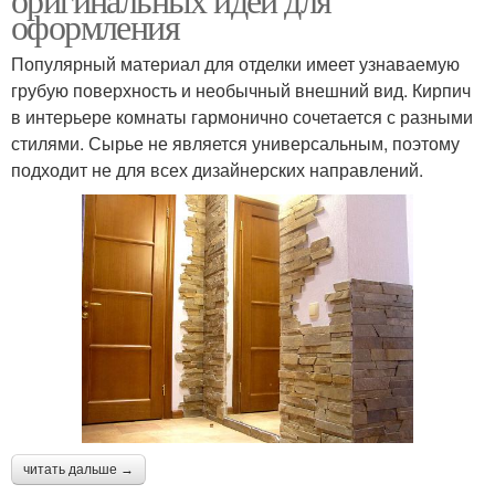
оформления
Интерьер с яркими
Интерьер в бежевых
акцентами
тонах
Популярный материал для отделки имеет узнаваемую
грубую поверхность и необычный внешний вид. Кирпич
в интерьере комнаты гармонично сочетается с разными
стилями. Сырье не является универсальным, поэтому
Наружные стены
Стен на балконе
подходит не для всех дизайнерских направлений.
Стены без
Балконные стены
оштукатуривания
Стен с
предварительным
Стен в стиле
оштукатуриванием
читать дальше →