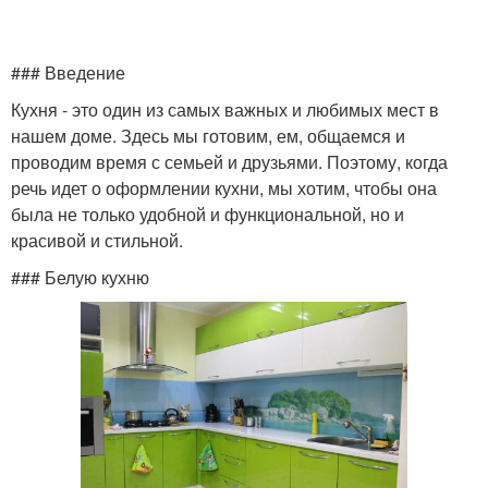
### Введение
Кирпич в интерьере
Стен из белого кирпича
Кухня - это один из самых важных и любимых мест в
нашем доме. Здесь мы готовим, ем, общаемся и
проводим время с семьей и друзьями. Поэтому, когда
речь идет о оформлении кухни, мы хотим, чтобы она
Кладка в интерьере
Обои в интерьере
была не только удобной и функциональной, но и
красивой и стильной.
### Белую кухню
Кирпичная стена
Стен в доме
Стен в квартире
Цветы в интерьере