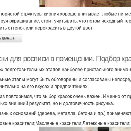
 пористой структуры кирпич хорошо впитывает любые пигмент
руя окрашивание, стоит учитывать, что потом исходный те
ить оттенок или перекрасить в другой цвет.
ь дальше →
ски для росписи в помещении. Подбор кр
ех подготовительных этапов наиболее пристального вниман
ьные этапы могут быть обговорены и согласованы непосред
чительно на его вкусах и предпочтениях.
аз повторимся, что выбор красок очень важен. Именно от 
лько внешний результат, но и долговечность рисунка.
азных оснований (дерева, металла, бетона и пр.) применяю
овые красители;Масляные красители;Латексные красители