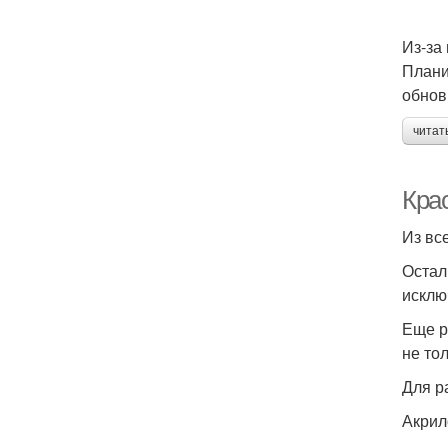
Из-за
Плани
обнов
читат
Кра
Из вс
Остал
исклю
Еще р
не то
Для р
Акрил