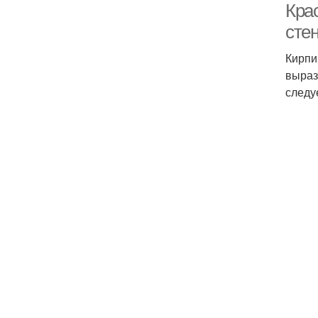
Кра
сте
Кирпи
выраз
следу