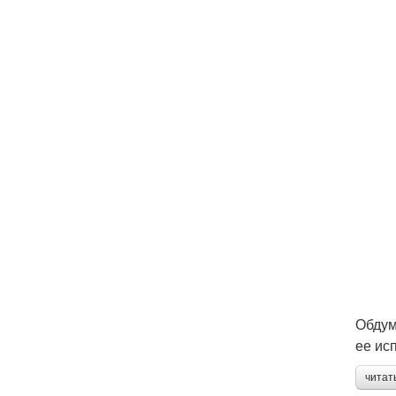
Обдум
ее ис
читат