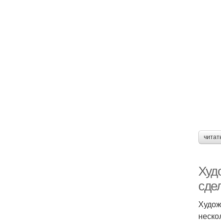
читат
Худо
сде
Худож
неско