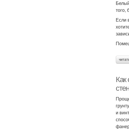
Белый
того,
Если 
хотит
завис
Помещ
читат
Как
сте
Проще
грунт
и вин
спосо
фанер