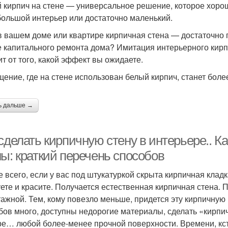
 кирпич на стене — универсальное решение, которое хоро
 большой интерьер или достаточно маленький.
в вашем доме или квартире кирпичная стена — достаточно 
е капитального ремонта дома? Имитация интерьерного кирп
ит от того, какой эффект вы ожидаете.
ение, где на стене использован белый кирпич, станет боле
ь дальше →
 сделать кирпичную стену в интерьере.. 
ны: краткий перечень способов
 всего, если у вас под штукатуркой скрыта кирпичная клад
уете и красите. Получается естественная кирпичная стена. 
тажной. Тем, кому повезло меньше, придется эту кирпичную 
бов много, доступны недорогие материалы, сделать «кирпич
е… любой более-менее прочной поверхности. Времени, кст