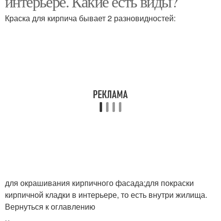
интерьере. Какие есть виды?
оштукатуриванием
Краска для кирпича бывает 2 разновидностей:
Стен в интерьере
Стен в стиле
Стены в гараже
для окрашивания кирпичного фасада;для покраски
кирпичной кладки в интерьере, то есть внутри жилища.
Вернуться к оглавлению