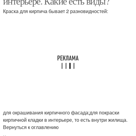
интерьере. Какие есть виды?
оштукатуриванием
Краска для кирпича бывает 2 разновидностей:
Стен в стиле
Стен в гараже
Стены в гараже
для окрашивания кирпичного фасада;для покраски
кирпичной кладки в интерьере, то есть внутри жилища.
Вернуться к оглавлению