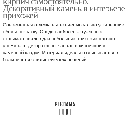
кирпич самостоятельно.
Декоративный камень в интерьере
прихожей
Современная отделка вытесняет морально устаревшие
Кирпичные стены
Стены на балконе
обои и покраску. Среди наиболее актуальных
стройматериалов для небольших прихожих обычно
упоминают декоративные аналоги кирпичной и
каменной кладки. Материал идеально вписывается в
Стен без штукатурки
Руки из кирпича
большинство стилистических решений:
Барбекю из кирпича
Мангал из кирпича
Казан из кирпича