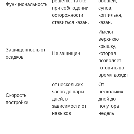
решетке. Также
овощей,
Функциональность
при соблюдении
супов,
осторожности
коптильня,
ставиться казан.
казан.
Имеют
верхнюю
крышку,
Защищенность от
Не защищен
которая
осадков
позволяет
готовить во
время дождя
от нескольких
От
часов до пары
нескольких
Скорость
дней, в
дней до
постройки
зависимости от
полутора
навыков
недель