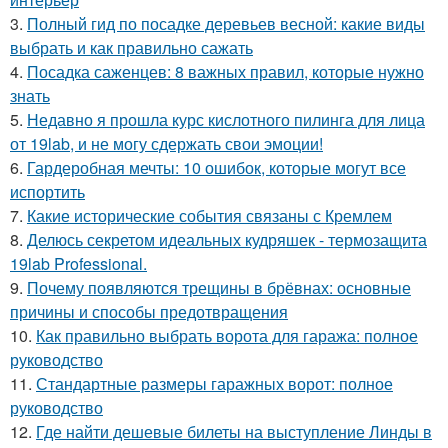
3.
Полный гид по посадке деревьев весной: какие виды
выбрать и как правильно сажать
4.
Посадка саженцев: 8 важных правил, которые нужно
знать
5.
Недавно я прошла курс кислотного пилинга для лица
от 19lab, и не могу сдержать свои эмоции!
6.
Гардеробная мечты: 10 ошибок, которые могут все
испортить
7.
Какие исторические события связаны с Кремлем
8.
Делюсь секретом идеальных кудряшек - термозащита
19lab Professional.
9.
Почему появляются трещины в брёвнах: основные
причины и способы предотвращения
10.
Как правильно выбрать ворота для гаража: полное
руководство
11.
Стандартные размеры гаражных ворот: полное
руководство
12.
Где найти дешевые билеты на выступление Линды в