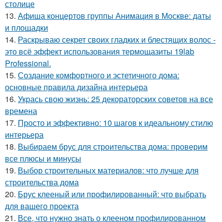
столице
13.
Афиша концертов группы Анимация в Москве: даты
и площадки
14.
Раскрываю секрет своих гладких и блестящих волос -
это всё эффект использования термощазиты 19lab
Professional.
15.
Создание комфортного и эстетичного дома:
основные правила дизайна интерьера
16.
Укрась свою жизнь: 25 декораторских советов на все
времена
17.
Просто и эффективно: 10 шагов к идеальному стилю
интерьера
18.
Выбираем брус для строительства дома: проверим
все плюсы и минусы
19.
Выбор строительных материалов: что лучше для
строительства дома
20.
Брус клееный или профилированный: что выбрать
для вашего проекта
21.
Все, что нужно знать о клееном профилированном