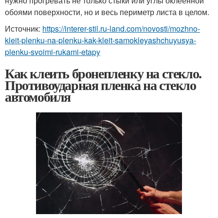
нужно прогревать не только стыки или углы оклеенной
обоями поверхности, но и весь периметр листа в целом.
Источник:
https://interer-stil.ru-land.com/novosti/mozhno-
kleit-plenku-na-plenku-kak-kleit-samokleyashchuyusya-
plenku-svoimi-rukami-etapy
Как клеить бронепленку на стекло.
Противоударная пленка на стекло
автомобиля