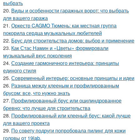
выбрать
20.
Виды и особенности гаражных ворот: что выбрать
для вашего гаража
21.
Оркестр CAGMO Тюмень: как местная группа
покорила сердца музыкальных любителей
22.
Брус для строительства домов: выбор и применение
23.
Как Стас Намин и «Цветы» формировали
музыкальный вкус поколения
24.
Создание гармоничного интерьера: принципы
единого стиля
25.
Современный интерьер: основные принципы и идеи
26.
Разница между клееным и профилированным
брусом: все, что нужно знать
27.
Профилированный брус или оцилиндрованное
бревно: что лучше для строительства
28.
Профилированный или клееный брус: какой лучше
для вашего проекта
29.
По совету подруги попробовала пилинг для кожи
головы от 19lab.