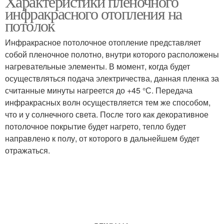
Характеристики пленочного
инфракрасного отопления на
потолок
Теплоотражающая
Инфракрасное потолочное отопление представляет
Пленки на авто
пленка
собой пленочное полотно, внутри которого расположены
нагревательные элементы. В момент, когда будет
осуществляться подача электричества, данная пленка за
считанные минуты нагреется до +45 °С. Передача
Окно на зиму
Окна на зиму
инфракрасных волн осуществляется тем же способом,
что и у солнечного света. После того как декоративное
потолочное покрытие будет нагрето, тепло будет
направлено к полу, от которого в дальнейшем будет
Теплосберегающая
отражаться.
Утеплитель для окон
пленка