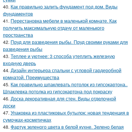
40.
Как правильно залить фундамент под дом. Виды
фундаментов
41.
Перестановка мебели в маленькой комнате. Как
получить максимальную отдачу от маленького
пространства
42.
Пруд для разведения рыбы. Пруд своими руками для
разведения рыбы
43.
Теплее и уютнее: 3 способа утеплить железную
входную дверь
44.
Дизайн интерьера спальни с угловой гардеробной
комнатой. Преимущества
45.
Как правильно шпаклевать потолок из гипсокартона..
Шпаклевка потолка из гипсокартона под покраску
46.
Доска декоративная для стен. Виды отделочной
доски
47.
Упаковка из пластиковых бутылок: новая тенденция в
сумочках-косметичках
48.
Фартук зеленого цвета в белой кухне. Зелено белая