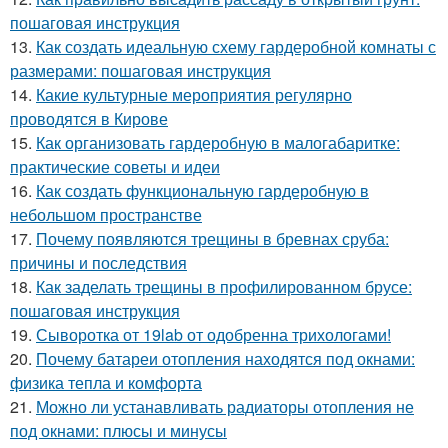
пошаговая инструкция
13.
Как создать идеальную схему гардеробной комнаты с
размерами: пошаговая инструкция
14.
Какие культурные мероприятия регулярно
проводятся в Кирове
15.
Как организовать гардеробную в малогабаритке:
практические советы и идеи
16.
Как создать функциональную гардеробную в
небольшом пространстве
17.
Почему появляются трещины в бревнах сруба:
причины и последствия
18.
Как заделать трещины в профилированном брусе:
пошаговая инструкция
19.
Сыворотка от 19lab от одобренна трихологами!
20.
Почему батареи отопления находятся под окнами:
физика тепла и комфорта
21.
Можно ли устанавливать радиаторы отопления не
под окнами: плюсы и минусы