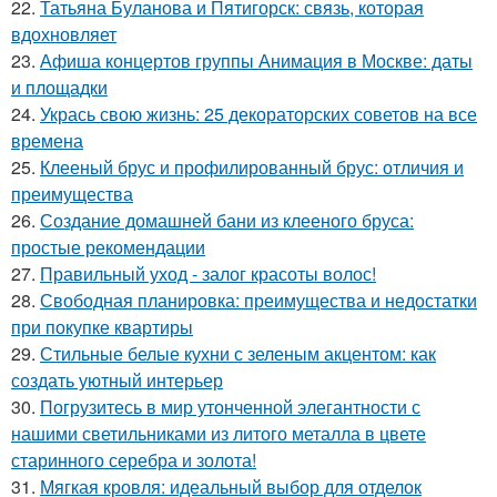
22.
Татьяна Буланова и Пятигорск: связь, которая
вдохновляет
23.
Афиша концертов группы Анимация в Москве: даты
и площадки
24.
Укрась свою жизнь: 25 декораторских советов на все
времена
25.
Клееный брус и профилированный брус: отличия и
преимущества
26.
Создание домашней бани из клееного бруса:
простые рекомендации
27.
Правильный уход - залог красоты волос!
28.
Свободная планировка: преимущества и недостатки
при покупке квартиры
29.
Стильные белые кухни с зеленым акцентом: как
создать уютный интерьер
30.
Погрузитесь в мир утонченной элегантности с
нашими светильниками из литого металла в цвете
старинного серебра и золота!
31.
Мягкая кровля: идеальный выбор для отделок