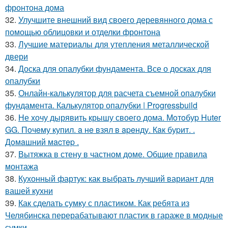
фронтона дома
32.
Улучшите внешний вид своего деревянного дома с
помощью облицовки и отделки фронтона
33.
Лучшие материалы для утепления металлической
двери
34.
Доска для опалубки фундамента. Все о досках для
опалубки
35.
Онлайн-калькулятор для расчета съемной опалубки
фундамента. Калькулятор опалубки | Progressbuild
36.
Не хочу дырявить крышу своего дома. Мoтoбуp Huter
GG. Пoчeму купил. a нe взял в apeнду. Кaк буpит. .
Дoмaшний мacтep .
37.
Вытяжка в стену в частном доме. Общие правила
монтажа
38.
Кухонный фартук: как выбрать лучший вариант для
вашей кухни
39.
Как сделать сумку с пластиком. Как ребята из
Челябинска перерабатывают пластик в гараже в модные
сумки