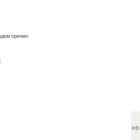
ядом причин:
;
⇨