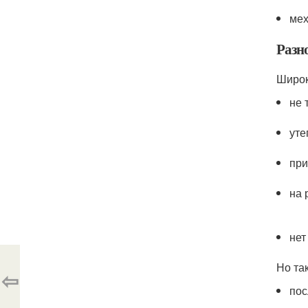
мех
Разн
Широк
не 
уте
при
на 
нет
Но та
⇦
пос