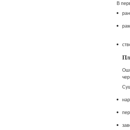
В пер
ран
рам
ств
Пл
Оши
чер
Сущ
нар
пер
зав