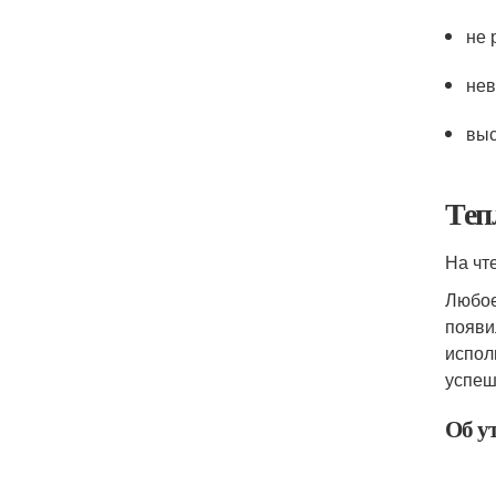
не 
нев
выс
Теп
На чт
Любое
появи
испол
успеш
Об у