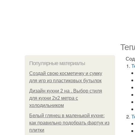
Теп
Сод
Популярные материалы
Т
Создай свою косметичку и сумку
для игр из пластиковых бутылок
Дизайн кухни 2 на . Выбор стиля
для кухни 2х2 метра с
холодильником
Белый глянец в маленькой кухне:
Т
как правильно подобрать фартук из
плитки