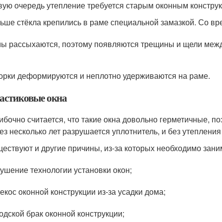
вую очередь утепление требуется старым оконным конструк
ьше стёкла крепились в раме специальной замазкой. Со в
ы рассыхаются, поэтому появляются трещины и щели межд
орки деформируются и неплотно удерживаются на раме.
астиковые окна
бочно считается, что такие окна довольно герметичные, по
ез несколько лет разрушается уплотнитель, и без утепления
ествуют и другие причины, из-за которых необходимо зан
ушение технологии установки окон;
екос оконной конструкции из-за усадки дома;
одской брак оконной конструкции;