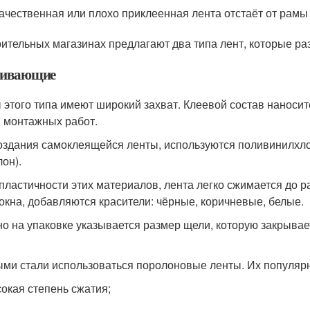
ачественная или плохо приклеенная лента отстаёт от рам
оительных магазинах предлагают два типа лент, которые р
ивающие
 этого типа имеют широкий захват. Клеевой состав наносит
 монтажных работ.
оздания самоклеящейся ленты, используются поливинилхло
лон).
 пластичности этих материалов, лента легко сжимается до 
окна, добавляются красители: чёрные, коричневые, белые.
о на упаковке указывается размер щели, которую закрыва
ми стали использоваться поролоновые ленты. Их популярн
окая степень сжатия;