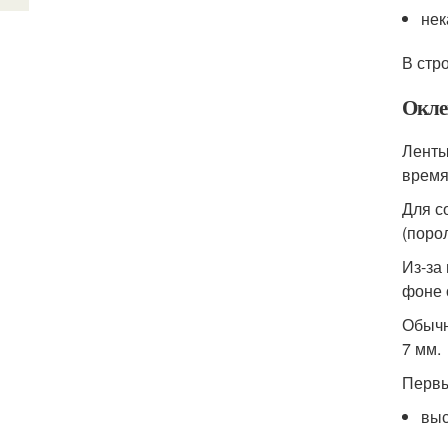
нек
В стр
Окле
Ленты
время
Для с
(поро
Из-за
фоне 
Обычн
7 мм.
Первы
выс