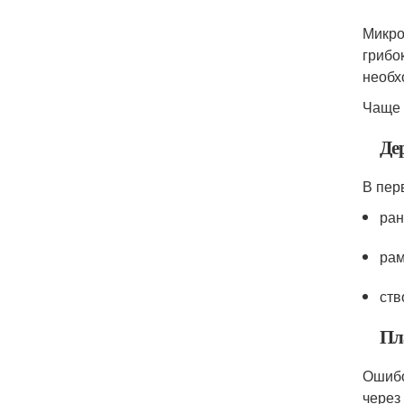
Микро
грибо
необх
Чаще 
Де
В пер
ран
рам
ств
Пл
Ошибо
через