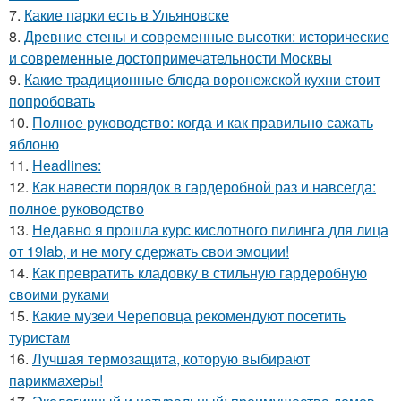
7.
Какие парки есть в Ульяновске
8.
Древние стены и современные высотки: исторические
и современные достопримечательности Москвы
9.
Какие традиционные блюда воронежской кухни стоит
попробовать
10.
Полное руководство: когда и как правильно сажать
яблоню
11.
Headlines:
12.
Как навести порядок в гардеробной раз и навсегда:
полное руководство
13.
Недавно я прошла курс кислотного пилинга для лица
от 19lab, и не могу сдержать свои эмоции!
14.
Как превратить кладовку в стильную гардеробную
своими руками
15.
Какие музеи Череповца рекомендуют посетить
туристам
16.
Лучшая термозащита, которую выбирают
парикмахеры!