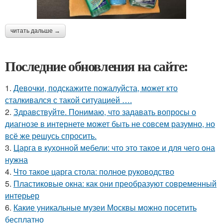
читать дальше →
Последние обновления на сайте:
1.
Девочки, подскажите пожалуйста, может кто
сталкивался с такой ситуацией ….
2.
Здравствуйте. Понимаю, что задавать вопросы о
диагнозе в интернете может быть не совсем разумно, но
всё же решусь спросить.
3.
Царга в кухонной мебели: что это такое и для чего она
нужна
4.
Что такое царга стола: полное руководство
5.
Пластиковые окна: как они преобразуют современный
интерьер
6.
Какие уникальные музеи Москвы можно посетить
бесплатно