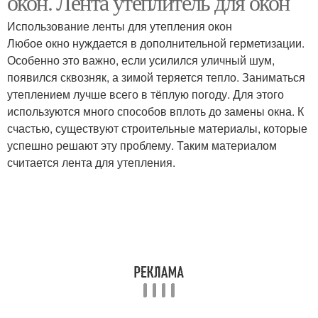
окон. Лента утеплитель для окон
Использование ленты для утепления окон
Любое окно нуждается в дополнительной герметизации.
Резинки на деревянные
Уплотнитель для
Особенно это важно, если усилился уличный шум,
окна
деревянных окон
появился сквозняк, а зимой теряется тепло. Заниматься
утеплением лучше всего в тёплую погоду. Для этого
используются много способов вплоть до замены окна. К
счастью, существуют строительные материалы, которые
Уплотнитель для
Уплотнитель для окон
успешно решают эту проблему. Таким материалом
пластиковых окон
считается лента для утепления.
Уплотнители для
Пленка на окна
пластиковых окон
Окно на зиму
Окна на зиму