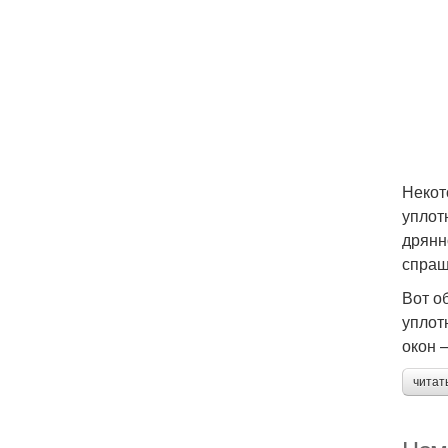
Некот
уплот
дрянн
спраш
Вот о
уплот
окон 
читат