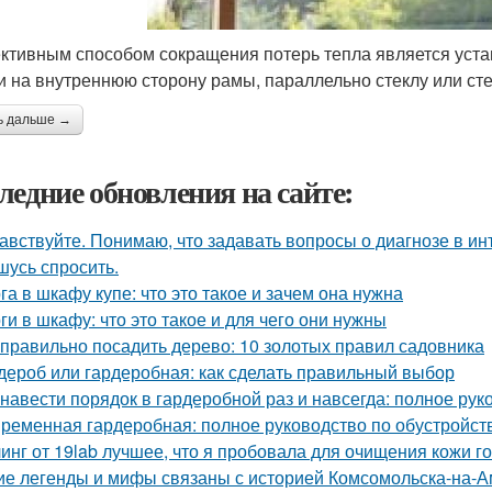
тивным способом сокращения потерь тепла является уст
и на внутреннюю сторону рамы, параллельно стеклу или сте
ь дальше →
ледние обновления на сайте:
авствуйте. Понимаю, что задавать вопросы о диагнозе в ин
шусь спросить.
га в шкафу купе: что это такое и зачем она нужна
ги в шкафу: что это такое и для чего они нужны
 правильно посадить дерево: 10 золотых правил садовника
дероб или гардеробная: как сделать правильный выбор
 навести порядок в гардеробной раз и навсегда: полное рук
ременная гардеробная: полное руководство по обустройст
инг от 19lab лучшее, что я пробовала для очищения кожи г
ие легенды и мифы связаны с историей Комсомольска-на-