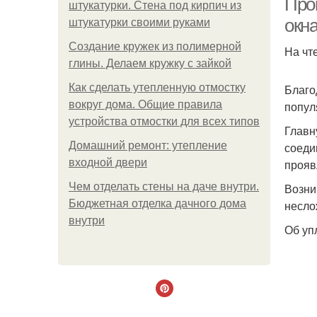
Про
штукатурки. Стена под кирпич из
окн
штукатурки своими руками
Создание кружек из полимерной
На чт
глины. Делаем кружку с зайкой
Как сделать утепленную отмостку
Благо
вокруг дома. Общие правила
попул
устройства отмостки для всех типов
Главн
Домашний ремонт: утепление
соеди
входной двери
прояв
Чем отделать стены на даче внутри.
Возни
Бюджетная отделка дачного дома
несло
внутри
Об уп