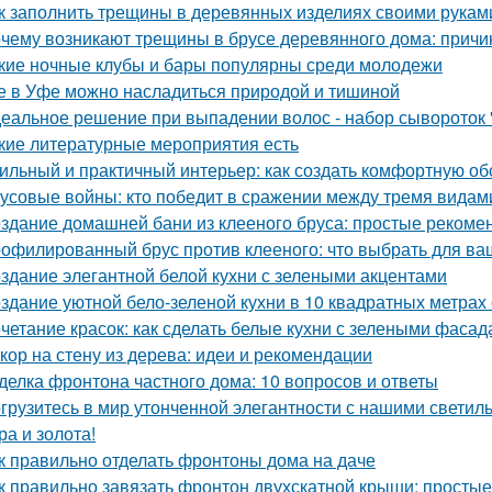
к заполнить трещины в деревянных изделиях своими рукам
чему возникают трещины в брусе деревянного дома: причи
кие ночные клубы и бары популярны среди молодежи
е в Уфе можно насладиться природой и тишиной
еальное решение при выпадении волос - набор сывороток "
кие литературные мероприятия есть
ильный и практичный интерьер: как создать комфортную об
усовые войны: кто победит в сражении между тремя видам
здание домашней бани из клееного бруса: простые рекоме
офилированный брус против клееного: что выбрать для ва
здание элегантной белой кухни с зелеными акцентами
здание уютной бело-зеленой кухни в 10 квадратных метрах
четание красок: как сделать белые кухни с зелеными фаса
кор на стену из дерева: идеи и рекомендации
делка фронтона частного дома: 10 вопросов и ответы
грузитесь в мир утонченной элегантности с нашими светиль
ра и золота!
к правильно отделать фронтоны дома на даче
к правильно завязать фронтон двухскатной крыши: просты