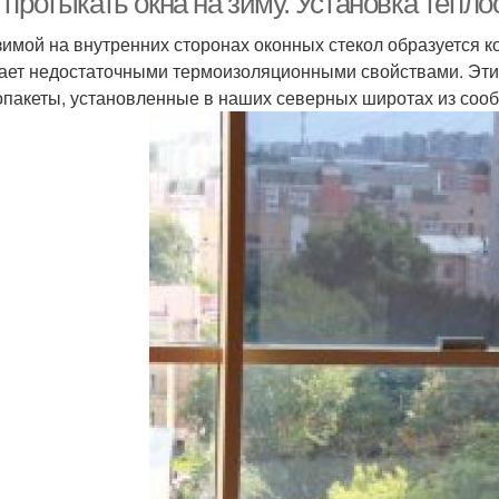
 протыкать окна на зиму. Установка тепл
зимой на внутренних сторонах оконных стекол образуется ко
ает недостаточными термоизоляционными свойствами. Эти
опакеты, установленные в наших северных широтах из соо