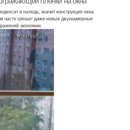
оотражающей пленки на окна
нденсат и наледь, значит конструкция окна
м часто грешат даже новые двухкамерные
бражений экономии.