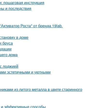
и: пошаговая инструкция
ны и последствия
Активатор Роста" от бренда 19lab.
становку в доме
и бруса
ндации
шего дома
 с лоджией
дами эстетичными и уютными
никами из литого металла в цвете старинного
е и эффективные способы