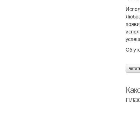
Испол
Любое
появи
испол
успеш
Об ут
читат
Как
пла