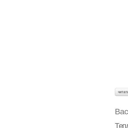
читат
Вас
Теп