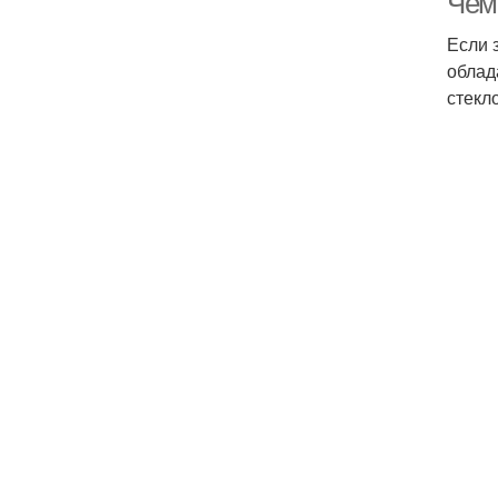
Чем
Если 
облад
стекл