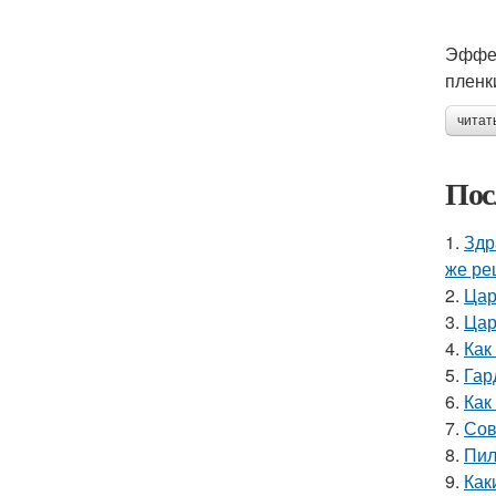
Эффек
пленк
читат
Пос
1.
Здр
же ре
2.
Цар
3.
Цар
4.
Как
5.
Гар
6.
Как
7.
Сов
8.
Пил
9.
Как