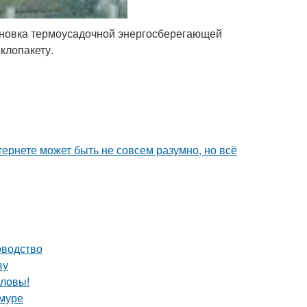
ановка термоусадочной энергосберегающей
клопакету.
тернете может быть не совсем разумно, но всё
оводство
ву
оловы!
Амуре