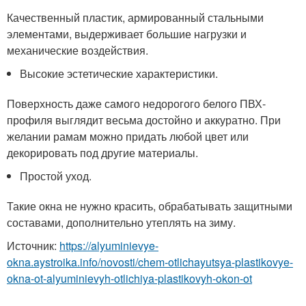
Качественный пластик, армированный стальными
элементами, выдерживает большие нагрузки и
механические воздействия.
Высокие эстетические характеристики.
Поверхность даже самого недорогого белого ПВХ-
профиля выглядит весьма достойно и аккуратно. При
желании рамам можно придать любой цвет или
декорировать под другие материалы.
Простой уход.
Такие окна не нужно красить, обрабатывать защитными
составами, дополнительно утеплять на зиму.
Источник:
https://alyuminievye-
okna.aystroika.info/novosti/chem-otlichayutsya-plastikovye-
okna-ot-alyuminievyh-otlichiya-plastikovyh-okon-ot