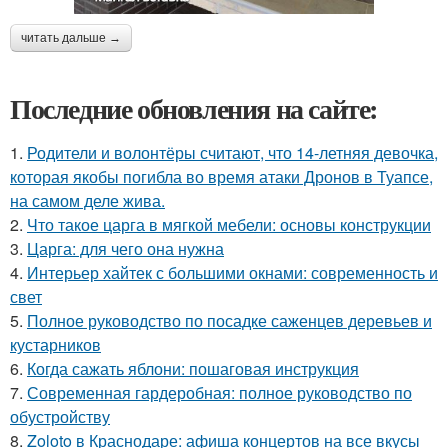
читать дальше →
Последние обновления на сайте:
1.
Родители и волонтёры считают, что 14-летняя девочка,
которая якобы погибла во время атаки Дронов в Туапсе,
на самом деле жива.
2.
Что такое царга в мягкой мебели: основы конструкции
3.
Царга: для чего она нужна
4.
Интерьер хайтек с большими окнами: современность и
свет
5.
Полное руководство по посадке саженцев деревьев и
кустарников
6.
Когда сажать яблони: пошаговая инструкция
7.
Современная гардеробная: полное руководство по
обустройству
8.
Zoloto в Краснодаре: афиша концертов на все вкусы