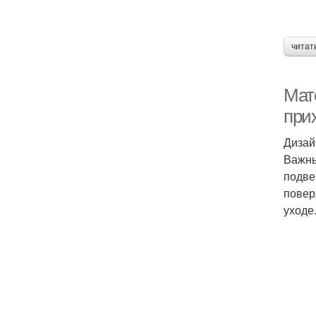
читат
Мат
при
Дизай
Важны
подве
повер
уходе