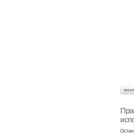
читат
Пра
исп
Остан