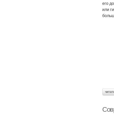
его д
или г
больш
читат
Сов