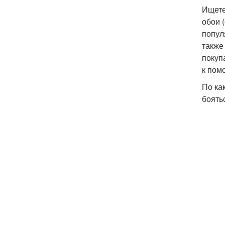
Ищете
обои 
попул
также
покуп
к пом
По ка
боять