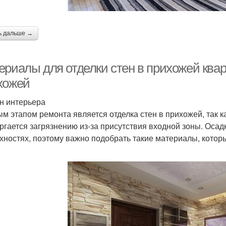
Требования к
Материал для
У
теплоизоляционному
утепления
в
материалу
ь дальше →
ериалы для отделки стен в прихожей квар
хожей
н интерьера
м этапом ремонта является отделка стен в прихожей, так 
ргается загрязнению из-за присутствия входной зоны. Осадк
хностях, поэтому важно подобрать такие материалы, котор
.