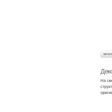
читат
Дек
На см
струк
ориги