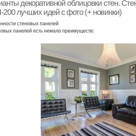
вну
ианты декоративной облицовки стен. Стен
-200 лучших идей с фото (+ новинки)
нности стеновых панелей
Современные
Стен в квартире
новых панелей есть немало преимуществ:
материалы
Материалы для
Стеновые материалы
Деш
строительства
Обшивки для стен
Плиточные материалы
Попу
Материалы для
Теп
ериалы для ремонта
бюджетной и