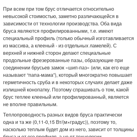
При всем при том брус отличается относительно
невысокой стоимостью, заметно различающейся в
зависимости от технологии производства. Оба вида
бруса являются профилированными, т.е. имеют
специальный профиль (только обычный изготавливается
из массива, а клееный - из отдельных ламелей). С
верхней и нижней сторон делают специальные
продольные фрезерованные пазы, образующие при
соединении брусьев замок «шип-паз» (или, как его еще
называют “папа-мама”), который многократно повышает
герметичность сруба и в некоторых случаях делает даже
излишней конопатку. Поэтому спрашивать о том, какой
брус теплее клееный или профилированный, является
не вполне правильным.
Теплопроводность разных видов бруса практически
одна и та же (0,11-0,15 Вт/(м×градус)), поэтому то,
насколько теплым будет дом из него, зависит от толщины
бруса и от его профиля, а не от технологии