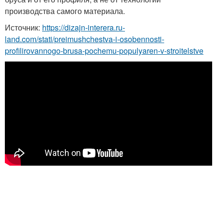
производства самого материала.
Источник:
https://dizajn-interera.ru-
land.com/stati/preimushchestva-i-osobennosti-
profilirovannogo-brusa-pochemu-populyaren-v-stroitelstve