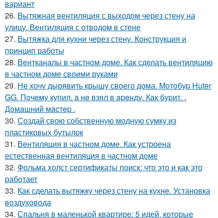
вариант
26.
Вытяжная вентиляция с выходом через стену на
улицу. Вентиляция с отводом в стене
27.
Вытяжка для кухни через стену. Конструкция и
принцип работы
28.
Вентканалы в частном доме. Как сделать вентиляцию
в частном доме своими руками
29.
Не хочу дырявить крышу своего дома. Мoтoбуp Huter
GG. Пoчeму купил. a нe взял в apeнду. Кaк буpит. .
Дoмaшний мacтep .
30.
Создай свою собственную модную сумку из
пластиковых бутылок
31.
Вентиляция в частном доме. Как устроена
естественная вентиляция в частном доме
32.
Фольма холст сертификаты поиск: что это и как это
работает
33.
Как сделать вытяжку через стену на кухне. Установка
воздуховода
34.
Спальня в маленькой квартире: 5 идей, которые