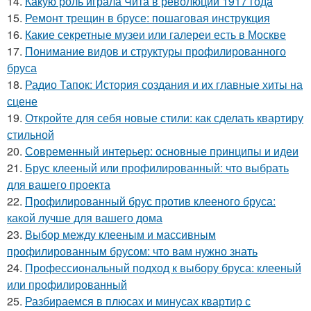
14.
Какую роль играла Чита в революции 1917 года
15.
Ремонт трещин в брусе: пошаговая инструкция
16.
Какие секретные музеи или галереи есть в Москве
17.
Понимание видов и структуры профилированного
бруса
18.
Радио Тапок: История создания и их главные хиты на
сцене
19.
Откройте для себя новые стили: как сделать квартиру
стильной
20.
Современный интерьер: основные принципы и идеи
21.
Брус клееный или профилированный: что выбрать
для вашего проекта
22.
Профилированный брус против клееного бруса:
какой лучше для вашего дома
23.
Выбор между клееным и массивным
профилированным брусом: что вам нужно знать
24.
Профессиональный подход к выбору бруса: клееный
или профилированный
25.
Разбираемся в плюсах и минусах квартир с