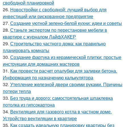
свободной планировкой
26.
Новостройки с свободной: лучший выбор для
инвестиций или рискованное предприятие
27.
Создание уютной зелено-белой кухни: идеи и советы
28.
Станьте экспертом по перестановке мебели в
квартире с журналом ЛайфХАКЕР
29.
Строительство частного дома: как правильно
планировать комнаты
30.
Создание фартука из керамической плитки: простые
инструкции для домашних мастеров
31.
Как провести расчет опалубки для заливки бетона.
Информация по назначению калькулятора
32.
Утепление железной двери своими руками. Причины
потери тепла
33.
Без труда и дорого: самостоятельная шпаклевка
потолка из гипсокартона
34.
Вентиляция для газового котла в частном доме.
Устройство вентиляции в квартире
35.
Как создать идеальную планировку квартиры без