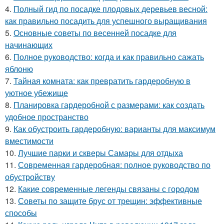
4.
Полный гид по посадке плодовых деревьев весной:
как правильно посадить для успешного выращивания
5.
Основные советы по весенней посадке для
начинающих
6.
Полное руководство: когда и как правильно сажать
яблоню
7.
Тайная комната: как превратить гардеробную в
уютное убежище
8.
Планировка гардеробной с размерами: как создать
удобное пространство
9.
Как обустроить гардеробную: варианты для максимум
вместимости
10.
Лучшие парки и скверы Самары для отдыха
11.
Современная гардеробная: полное руководство по
обустройству
12.
Какие современные легенды связаны с городом
13.
Советы по защите брус от трещин: эффективные
способы