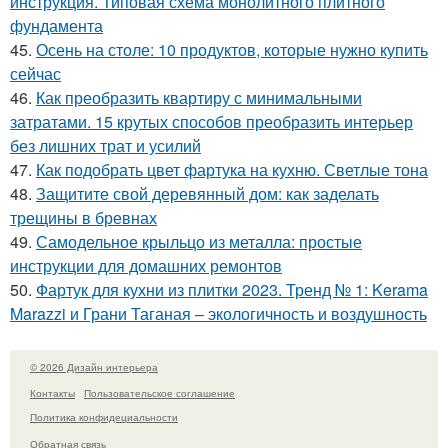
инструкция. Типовая схема монолитного плитного
фундамента
45.
Осень на столе: 10 продуктов, которые нужно купить
сейчас
46.
Как преобразить квартиру с минимальными
затратами. 15 крутых способов преобразить интерьер
без лишних трат и усилий
47.
Как подобрать цвет фартука на кухню. Светлые тона
48.
Защитите свой деревянный дом: как заделать
трещины в бревнах
49.
Самодельное крыльцо из металла: простые
инструкции для домашних ремонтов
50.
Фартук для кухни из плитки 2023. Тренд № 1: Kerama
Marazzi и Грани Таганая – экологичность и воздушность
© 2026 Дизайн интерьера
Контакты
Пользовательское соглашение
Политика конфидециальности
Обратная связь