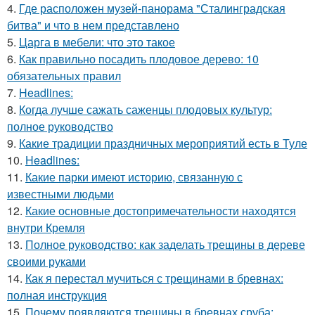
4.
Где расположен музей-панорама "Сталинградская
битва" и что в нем представлено
5.
Царга в мебели: что это такое
6.
Как правильно посадить плодовое дерево: 10
обязательных правил
7.
Headlines:
8.
Когда лучше сажать саженцы плодовых культур:
полное руководство
9.
Какие традиции праздничных мероприятий есть в Туле
10.
Headlines:
11.
Какие парки имеют историю, связанную с
известными людьми
12.
Какие основные достопримечательности находятся
внутри Кремля
13.
Полное руководство: как заделать трещины в дереве
своими руками
14.
Как я перестал мучиться с трещинами в бревнах:
полная инструкция
15.
Почему появляются трещины в бревнах сруба: