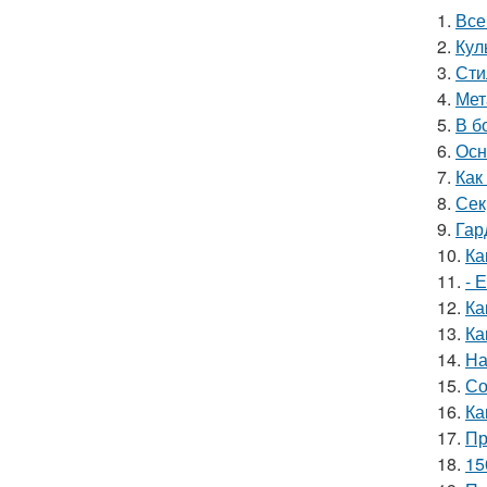
1.
Все
2.
Кул
3.
Сти
4.
Мет
5.
В б
6.
Осн
7.
Как
8.
Сек
9.
Гар
10.
Ка
11.
- 
12.
Ка
13.
Ка
14.
На
15.
Со
16.
Ка
17.
Пр
18.
15