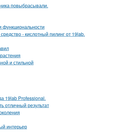
дника повыбрасывали.
 и функциональности
редство - кислотный пилинг от 19lab.
авил
 растения
ной и стильной
 19lab Professional.
ть отличный результат
околения
ный интерьер