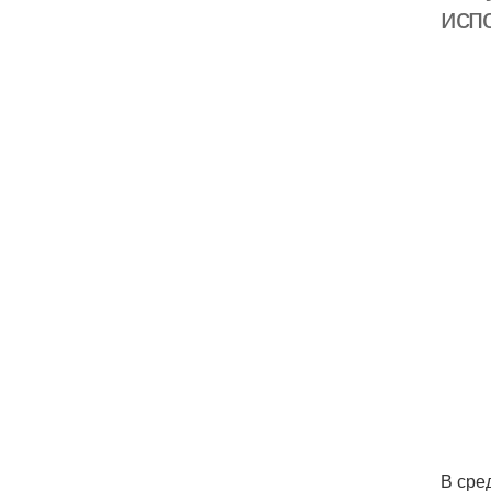
исп
В сре