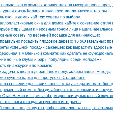
 тюльпаны в огромных количествах на мусорки после праз
ьтурная жизнь Калининграда: фестивали, музеи и театры
ль окон в домах хай тек: советы по выбору
аллопластиковые окна для домов хай-тек: сочетание стиля
орьбе с прыщами и неровным тоном лица нашла идеальное с
овные советы по весенней посадке для начинающих
 правильно посадить плодовое дерево: 10 обязательных пр
реты успешной посадки саженцев: как вырастить здоровые
деробная в маленькой комнате: как сделать её функциональ
кие ночные клубы и бары популярны среди молодёжи
Есть ли экскурсии по Кремлю
к заделать щели в деревянном полу: эффективные методы
кие лучшие парки для прогулок в Ставрополе
шла спасение для своих волос - маску с кератином от бренда
временный ремонт без дизайнера: как сэкономить и получи
к Стас Намин и «Цветы» формировали музыкальный вкус п
остые шаги к созданию уютного интерьера
0 советов по декору от профессионалов: как создать стиль