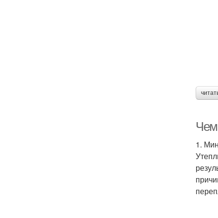
читат
Чем
1. Ми
Утепл
резул
причи
переп