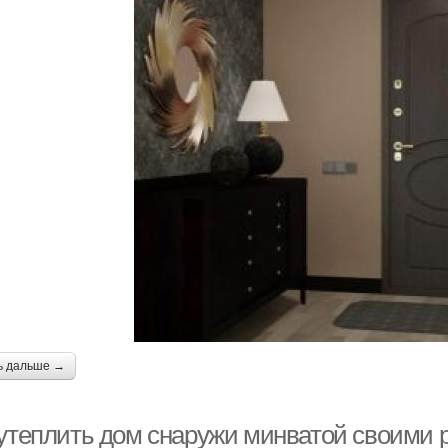
ь дальше →
 утеплить дом снаружи минватой своими 