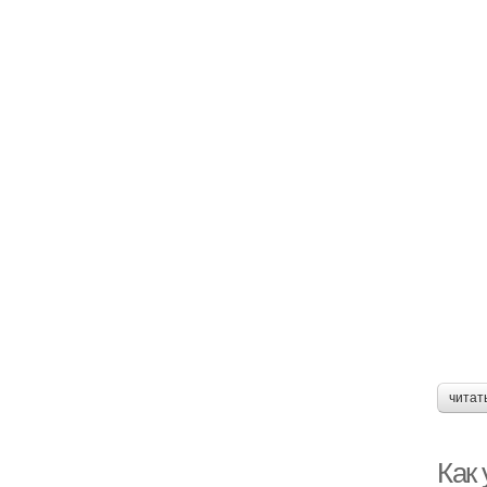
читат
Как