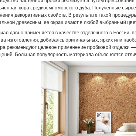
водство настенной пробки реализуется путем прессования с
ьченная кора средиземноморского дуба. Полученные сырь
нения декоративных свойств. В результате такой процедур
альной древесины, ее окрашивают в любой выбранный цвет
иал давно применяется в качестве отделочного в России,
тва изготовления, добиваясь оригинальных, ярких или наоб
ра рекомендуют целевое применение пробковой отделки 
ений. Большая популярность материала объясняется отли