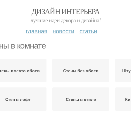
ДИЗАЙН ИНТЕРЬЕРА
лучшие идеи декора и дизайна!
главная
новости
статьи
ны в комнате
тены вместо обоев
Стены без обоев
Шту
Стен в лофт
Стены в стиле
Ки
раска для уличной
Краска для кирпичной
С