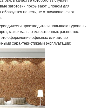
ырья, в качестве которого выступает
евые заготовки покрывают шпоном для
ы образуется панель, не отличающаяся от
.
 периодически производители повышают уровень
орот, максимально естественных расцветок.
— это оформление офисных или жилых
чными характеристиками эксплуатации: