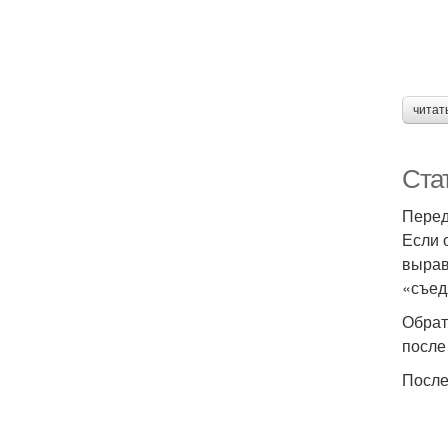
читат
Ста
Перед
Если 
вырав
«съед
Обрат
после
После