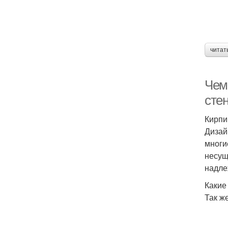
читат
Чем
сте
Кирпи
Дизай
многи
несущ
надле
Какие
Так ж