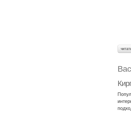
читат
Вас
Кир
Попул
интер
подхо