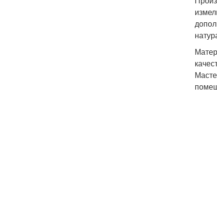
Произ
измел
допол
натур
Матер
качес
Масте
помещ