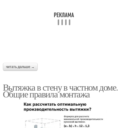
Дом из пластиковых
Вентиляция в
труб
одноэтажном доме
Руки в частном доме
Клапан в стене
читать дальше →
Вентиляции в частный
Вентиляция в частный
дом
дом
Вытяжка в стену в частном доме.
Общие правила монтажа