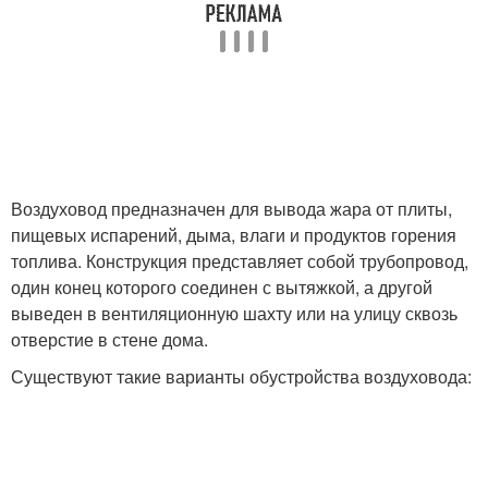
Стен в честном доме
Частный дом
Кухни через стену
Вентиляции через стену
Воздуховод предназначен для вывода жара от плиты,
пищевых испарений, дыма, влаги и продуктов горения
топлива. Конструкция представляет собой трубопровод,
один конец которого соединен с вытяжкой, а другой
выведен в вентиляционную шахту или на улицу сквозь
Стен в частном доме
Вытяжка через стену
отверстие в стене дома.
Существуют такие варианты обустройства воздуховода:
Вентиляции в частном
Вентиляция в доме
доме