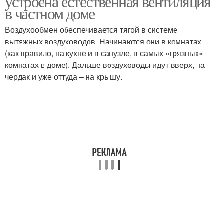
устроена естественная вентиляция
канализации
в частном доме
Воздухообмен обеспечивается тягой в системе
вытяжных воздуховодов. Начинаются они в комнатах
Вентиляция в доме
Частный дом
(как правило, на кухне и в санузле, в самых «грязных»
комнатах в доме). Дальше воздуховоды идут вверх, на
чердак и уже оттуда – на крышу.
Вентиляции в частном
Вентиляция в
доме
одноэтажном доме
Вентиляция в частный
Руки в частном доме
дом
Вытяжка в частном
доме