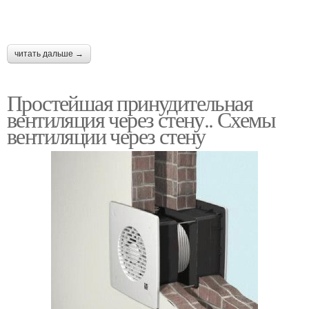
Вытяжка в частном
Руки в частном доме
доме
читать дальше →
Простейшая принудительная
вентиляция через стену.. Схемы
Бытовая вентиляция
Вентиляция из пластика
вентиляции через стену
Вентиляция в частный
Вентиляция на кухне
дом
Вентиляции через
металлочерепицу