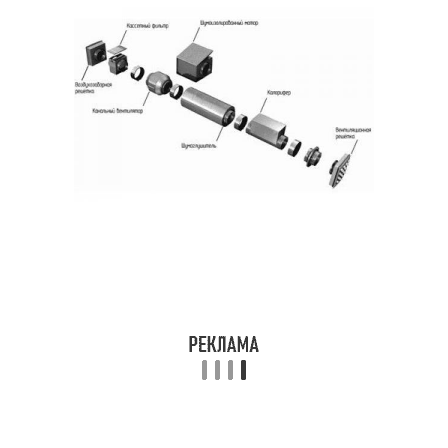
Дом через стену
Дом через потолок
Искусственная
Бюджетная вентиляция
вентиляция
Дом из пластиковых
Вытяжная вентиляция
труб
Вентиляция в
Эффективная
одноэтажном доме
вентиляция