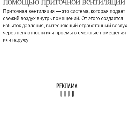
помощью приточной вентиляции
Приточная вентиляция — это система, которая подает
свежий воздух внутрь помещений. От этого создается
Воздух в приточной
Принудительная
избыток давления, вытесняющий отработанный воздух
вентиляции
вентиляция
через неплотности или проемы в смежные помещения
или наружу.
Вентиляция через стену
Вентиляции через стену
Частный дом
Простая вентиляция
Естественная
Вентиляция в стене
вентиляция