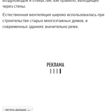
воздуховодов и отверстий, как правило, выходящих
через стены.
Эффективная
Естественная вентиляция широко использовалась при
Вентиляция с отводом
вентиляция
строительстве старых многоэтажных домов, в
современных зданиях значительно реже.
Вентиляции в
Вытяжка в стене
помещениях
Вентиляции в частный
Клапан в стене
дом
читать дальше →