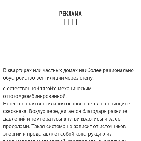
Вентиляции в
Вентиляция через
квартирах
наружную стену
Воздуховоды для
Стен в честном доме
вентиляции
В квартирах или частных домах наиболее рационально
обустройство вентиляции через стену:
с естественной тягой;с механическим
Клапан на вентиляцию
Стен в частном доме
оттоком;комбинированной.
Естественная вентиляция основывается на принципе
сквозняка. Воздух передвигается благодаря разнице
давлений и температуры внутри квартиры и за ее
Искусственная
Вентиляция с выходом
пределами. Такая система не зависит от источников
вентиляция
энергии и представляет собой конструкцию из